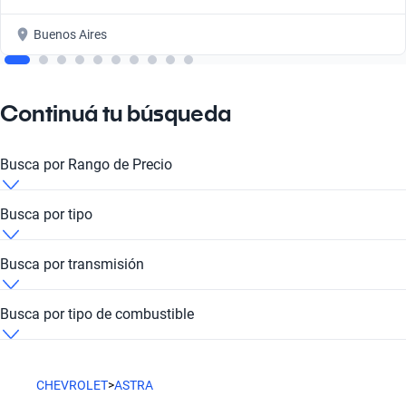
Buenos Aires
Continuá tu búsqueda
Busca por Rango de Precio
Chevrolet Astra 2003 de 10 millones de pesos
Busca por tipo
Chevrolet Astra 2003 de 18 millones de pesos
Chevrolet Astra 2003 Hatchback
Busca por transmisión
Chevrolet Astra 2003 de 20 millones de pesos
Chevrolet Astra 2003 Sedán
Chevrolet Astra 2003 Manual
Busca por tipo de combustible
Chevrolet Astra 2003 de
Chevrolet Astra 2003 Nafta
CHEVROLET
>
ASTRA
Chevrolet Astra 2003 de 30 millones de pesos