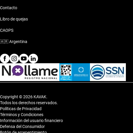
Contacto
Chevrolet Astra 2003 de 8 millones de pesos
Libro de quejas
CAOPS
🇦🇷
Argentina
Copyright © 2026 KAVAK.
Todos los derechos reservados.
Políticas de Privacidad
Términos y Condiciones
Información del usuario financiero
Defensa del Consumidor
Botón de arrepentimiento