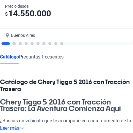
Precio desde
14.550.000
$
Buenos Aires
Catálogo
Preguntas frecuentes
Catálogo de Chery Tiggo 5 2016 con Tracción
Trasera
Chery Tiggo 5 2016 con Tracción
Trasera: La Aventura Comienza Aquí
¿Buscás un vehículo que te acompañe en cada momento de tu
vida? El Chery Tiggo 5 2016 con Tracción Trasera es la opción
Leer más