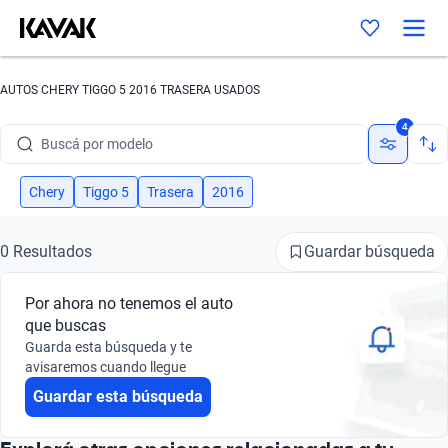
AUTOS CHERY TIGGO 5 2016 TRASERA USADOS
Buscá por marca
4
Buscá por modelo
Buscá por versión
Chery
Tiggo 5
Trasera
2016
Buscá por año
Guardar búsqueda
0 Resultados
Buscá por marca
Por ahora no tenemos el auto
Buscá por modelo
que buscas
Guarda esta búsqueda y te
Buscá por versión
avisaremos cuando llegue
Guardar esta búsqueda
Buscá por año