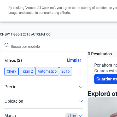
By clicking “Accept All Cookies”, you agree to the storing of cookies on yo
usage, and assist in our marketing efforts.
Buscá por marca
CHERY TIGGO 2 2016 AUTOMATICO
Buscá por modelo
0 Resultados
Buscá por versión
Filtros (2)
Limpiar
Por ahora n
Buscá por año
Guarda esta
Chery
Tiggo 2
Automatico
2016
Guardar e
Buscá por marca
Precio
Buscá por modelo
Explorá o
Ubicación
Buscá por versión
Buscá por año
Marca
1 filtro