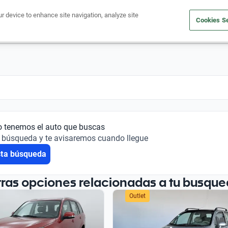
ur device to enhance site navigation, analyze site
Cookies Se
Financiá tu auto
Comprá un auto
Vendé tu auto
Outlet 
o tenemos el auto que buscas
 búsqueda y te avisaremos cuando llegue
sta búsqueda
tras opciones relacionadas a tu busque
Outlet