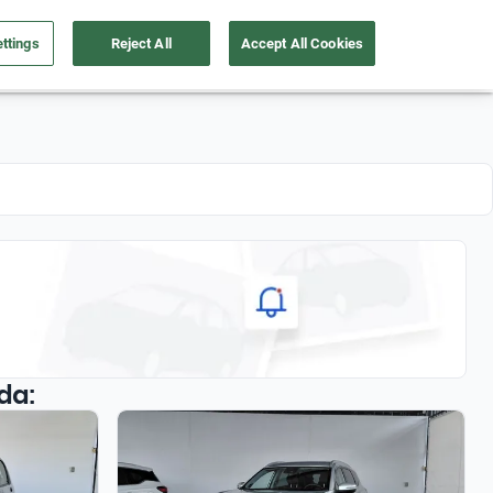
ttings
Reject All
Accept All Cookies
de autos
Soy Empresa
Nosotros
Registrate
da: