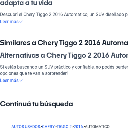
adapta a tu vida
Descubrí el Chery Tiggo 2 2016 Automatico, un SUV diseñado 
momento. Perfecto para el día a día, para llevar a la familia o es
Leer más
se adapta a tus necesidades. Su combinación de tecnología, seg
en una elección inteligente en el mercado argentino. No busqu
esperabas.
Similares a Chery Tiggo 2 2016 Automa
¿Por qué elegir Chery Tiggo 2 2016 Au
Alternativas a Chery Tiggo 2 2016 Aut
Tecnología al servicio de tu comodidad
Si estás buscando un SUV práctico y confiable, no podés perdert
opciones que te van a sorprender!
Disfrutá de la mejor tecnología con Bluetooth, GPS, integración m
Leer más
hará que cada viaje sea placentero y conectado.
Chery Tiggo 2 2017
Modelos Más Demandados
Este modelo presenta mejoras en tecnología y confort. Con un 
Continuá tu búsqueda
sistema de entretenimiento actualizado, es ideal para quienes
Los
Chery Tiggo
,
Chery QQ
y
Chery Tiggo 5
destacan entre las 
ágil en el tráfico.
Características técnicas destacadas
Ford Focus
AUTOS USADOS
>
CHERY
>
TIGGO 2
>
2016
>
AUTOMATICO
Motor: motores desde 1.0L hasta 2.0L (promedio 1.6L)