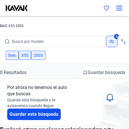
BAIC X55 2003
Buscá por marca
3
Buscá por modelo
Buscá por versión
Baic
X55
2003
Buscá por año
Guardar búsqueda
0 Resultados
Buscá por marca
Por ahora no tenemos el auto
Buscá por modelo
que buscas
Guarda esta búsqueda y te
Buscá por versión
avisaremos cuando llegue
Guardar esta búsqueda
Buscá por año