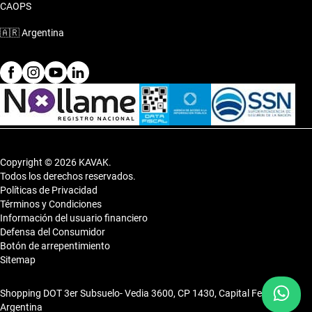
CAOPS
vida activa. Es la opción ideal para disfrutar cada momento
sobre la ruta.
🇦🇷
Argentina
Copyright © 2026 KAVAK.
Todos los derechos reservados.
Políticas de Privacidad
Términos y Condiciones
Información del usuario financiero
Defensa del Consumidor
Botón de arrepentimiento
Sitemap
Shopping DOT 3er Subsuelo- Vedia 3600, CP 1430, Capital Federal,
Argentina