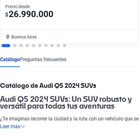
Precio desde
26.990.000
$
Buenos Aires
Catálogo
Preguntas frecuentes
Catálogo de Audi Q5 2024 SUVs
Audi Q5 2024 SUVs: Un SUV robusto y
versátil para todas tus aventuras
¿Te imaginas recorrer la ciudad y la ruta con un vehículo que se
adapta a tu estilo de vida? El Audi Q5 2024 SUVs es la elección
Leer más
perfecta, ya que su diseño robusto y versátil combina elegancia