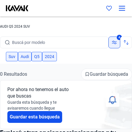
AUDI Q5 2024 SUV
Buscá por marca
4
Buscá por modelo
Buscá por versión
Suv
Audi
Q5
2024
Buscá por año
Guardar búsqueda
0 Resultados
Buscá por marca
Por ahora no tenemos el auto
Buscá por modelo
que buscas
Guarda esta búsqueda y te
Buscá por versión
avisaremos cuando llegue
Guardar esta búsqueda
Buscá por año