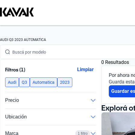
Buscá por marca
AUDI Q3 2023 AUTOMATICA
Buscá por modelo
0 Resultados
Buscá por versión
Filtros (1)
Limpiar
Por ahora n
Buscá por año
Guarda esta
Audi
Q3
Automatica
2023
Guardar e
Buscá por marca
Precio
Buscá por modelo
Explorá o
Ubicación
Buscá por versión
Buscá por año
Marca
1 filtro