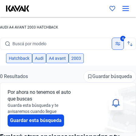
AUDI A4 AVANT 2003 HATCHBACK
Buscá por marca
4
Buscá por modelo
Buscá por versión
Hatchback
Audi
A4 avant
2003
Buscá por año
Guardar búsqueda
0 Resultados
Buscá por marca
Por ahora no tenemos el auto
Buscá por modelo
que buscas
Guarda esta búsqueda y te
Buscá por versión
avisaremos cuando llegue
Guardar esta búsqueda
Buscá por año