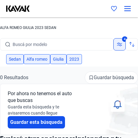
ALFA ROMEO GIULIA 2023 SEDAN
Buscá por marca
4
Buscá por modelo
Buscá por versión
Sedan
Alfa romeo
Giulia
2023
Buscá por año
Guardar búsqueda
0 Resultados
Buscá por marca
Por ahora no tenemos el auto
Buscá por modelo
que buscas
Guarda esta búsqueda y te
Buscá por versión
avisaremos cuando llegue
Guardar esta búsqueda
Buscá por año