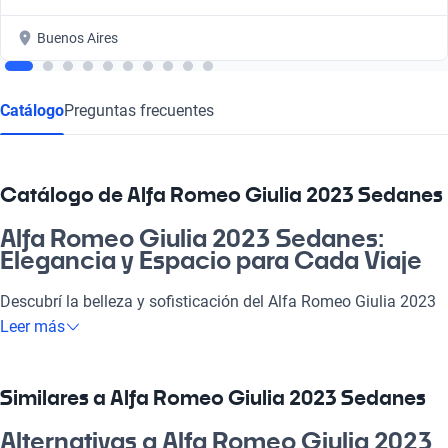
Buenos Aires
Catálogo
Preguntas frecuentes
Catálogo de Alfa Romeo Giulia 2023 Sedanes
Alfa Romeo Giulia 2023 Sedanes:
Elegancia y Espacio para Cada Viaje
Descubrí la belleza y sofisticación del Alfa Romeo Giulia 2023
Sedanes, un vehículo que combina un diseño elegante y
Leer más
espacioso con la comodidad que necesitás en tu día a día.
Perfecto para laburar, salir con amigos o disfrutar de unas
vacaciones, este sedán no solo destaca por su imagen
Similares a Alfa Romeo Giulia 2023 Sedanes
ejecutiva, sino que también ofrece máximo confort para
pasajeros y un baúl amplio y separado. ¡Una gran elección para
Alternativas a Alfa Romeo Giulia 2023