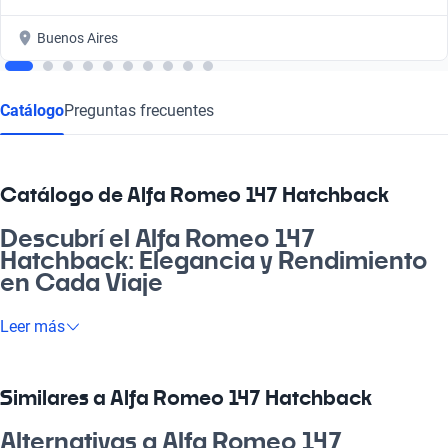
Buenos Aires
Catálogo
Preguntas frecuentes
Catálogo de Alfa Romeo 147 Hatchback
Descubrí el Alfa Romeo 147
Hatchback: Elegancia y Rendimiento
en Cada Viaje
¿Querés llevar tu experiencia de manejo al siguiente nivel? El
Leer más
Alfa Romeo 147 Hatchback es la combinación perfecta de
estilo y funcionalidad. Este vehículo se adapta a todas tus
necesidades, ya sea para ir a laburar o disfrutar de un
Similares a Alfa Romeo 147 Hatchback
escapada de fin de semana. Elegir un Alfa Romeo 147
Hatchback no solo es una decisión inteligente, sino también un
Alternativas a Alfa Romeo 147