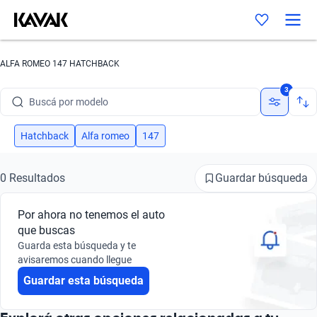
ALFA ROMEO 147 HATCHBACK
Buscá por marca
3
Buscá por modelo
Buscá por versión
Hatchback
Alfa romeo
147
Buscá por año
Guardar búsqueda
0 Resultados
Buscá por marca
Por ahora no tenemos el auto
Buscá por modelo
que buscas
Guarda esta búsqueda y te
Buscá por versión
avisaremos cuando llegue
Guardar esta búsqueda
Buscá por año