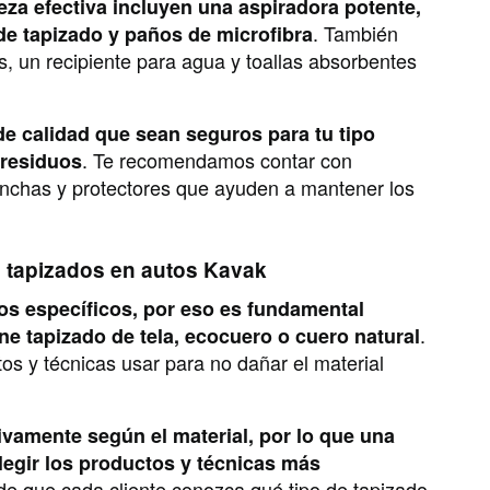
za efectiva incluyen una aspiradora potente,
. También
de tapizado y paños de microfibra
as, un recipiente para agua y toallas absorbentes
e calidad que sean seguros para tu tipo
. Te recomendamos contar con
 residuos
nchas y protectores que ayuden a mantener los
de tapizados en autos Kavak
os específicos, por eso es fundamental
.
ene tapizado de tela, ecocuero o cuero natural
os y técnicas usar para no dañar el material
tivamente según el material, por lo que una
elegir los productos y técnicas más
e que cada cliente conozca qué tipo de tapizado