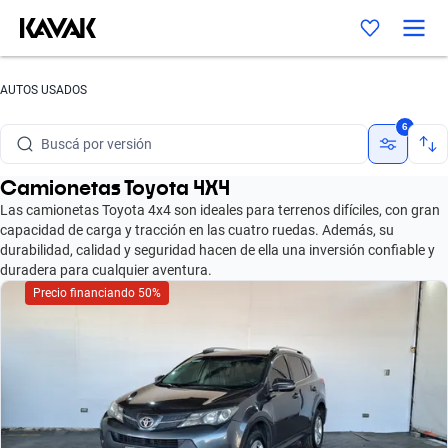
Buscá por marca
AUTOS USADOS
Buscá por modelo
6
Buscá por versión
Camionetas Toyota 4X4
Buscá por año
Las camionetas Toyota 4x4 son ideales para terrenos difíciles, con gran
capacidad de carga y tracción en las cuatro ruedas. Además, su
Buscá por marca
durabilidad, calidad y seguridad hacen de ella una inversión confiable y
duradera para cualquier aventura.
Buscá por modelo
Precio financiando 50%
Buscá por versión
Buscá por año