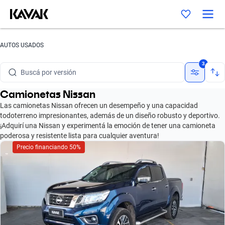
Buscá por marca
AUTOS USADOS
Buscá por modelo
3
Buscá por versión
Camionetas Nissan
Buscá por año
Las camionetas Nissan ofrecen un desempeño y una capacidad
todoterreno impresionantes, además de un diseño robusto y deportivo.
Buscá por marca
¡Adquirí una Nissan y experimentá la emoción de tener una camioneta
poderosa y resistente lista para cualquier aventura!
Buscá por modelo
Precio financiando 50%
Buscá por versión
Buscá por año