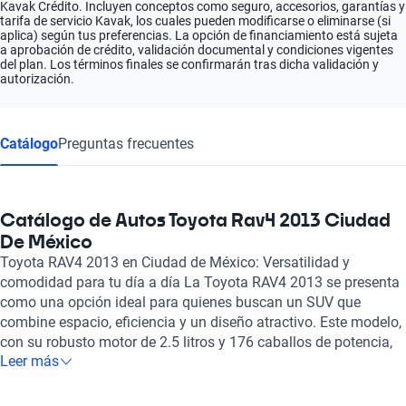
Kavak Crédito. Incluyen conceptos como seguro, accesorios, garantías y
tarifa de servicio Kavak, los cuales pueden modificarse o eliminarse (si
aplica) según tus preferencias. La opción de financiamiento está sujeta
a aprobación de crédito, validación documental y condiciones vigentes
del plan. Los términos finales se confirmarán tras dicha validación y
autorización.
Catálogo
Preguntas frecuentes
Catálogo de Autos Toyota Rav4 2013 Ciudad
De México
Toyota RAV4 2013 en Ciudad de México: Versatilidad y
comodidad para tu día a día La Toyota RAV4 2013 se presenta
como una opción ideal para quienes buscan un SUV que
combine espacio, eficiencia y un diseño atractivo. Este modelo,
con su robusto motor de 2.5 litros y 176 caballos de potencia,
Leer más
proporciona un rendimiento ágil tanto en ciudad como en
carretera. Su capacidad para acomodar hasta cinco pasajeros,
junto con asientos que combinan cuero y tela, asegura que