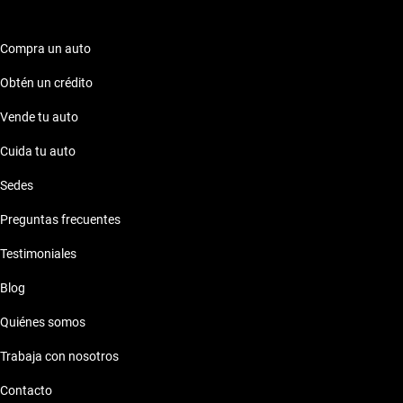
para resolver cualquier duda. También tienes la opción de
contratar una garantía extendida, asegurando así tu inversión a
largo plazo. Con Kavak, comprar tu Toyota RAV4 2013 es fácil,
Compra un auto
seguro y accesible.
Obtén un crédito
Vende tu auto
Cuida tu auto
Sedes
Preguntas frecuentes
Testimoniales
Blog
Quiénes somos
Trabaja con nosotros
Contacto