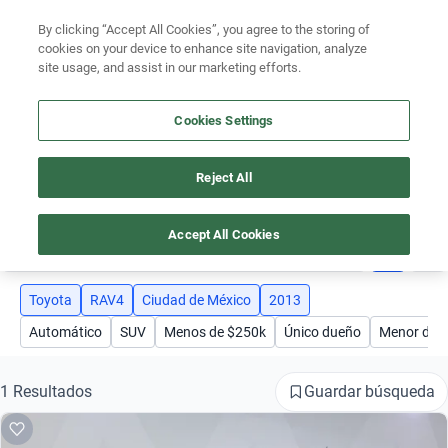
Ven a conocernos. Encuentra tu sede Kavak más cercana
aquí
.
By clicking “Accept All Cookies”, you agree to the storing of
cookies on your device to enhance site navigation, analyze
Ubicación
site usage, and assist in our marketing efforts.
Encuentra el auto ideal para tu presupuesto
Cookies Settings
Simular plan a meses
Busca por marca
Reject All
AUTOS TOYOTA RAV4 AÑO 2013 CIUDAD DE MÉXICO
Busca por modelo
Accept All Cookies
4
Busca por versión
Busca por año
Toyota
RAV4
Ciudad de México
2013
Automático
SUV
Menos de $250k
Único dueño
Menor de 
Busca por marca
Busca por modelo
Guardar búsqueda
1 Resultados
Busca por versión