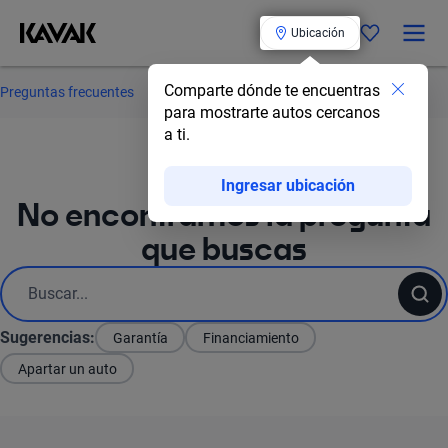
Ubicación
Comparte dónde te encuentras
Preguntas frecuentes
para mostrarte autos cercanos
a ti.
Ingresar ubicación
No encontramos la pregunta
que buscas
Sugerencias:
Garantía
Financiamiento
Apartar un auto