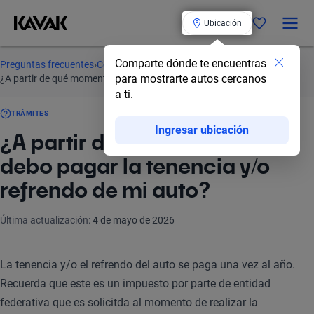
Ubicación
Comparte dónde te encuentras
Preguntas frecuentes
›
Comprar un auto
›
Trámites
›
para mostrarte autos cercanos
¿A partir de qué momento debo pagar la tenencia y/o refrendo de mi auto?
a ti.
TRÁMITES
Ingresar ubicación
¿A partir de qué momento
debo pagar la tenencia y/o
refrendo de mi auto?
Última actualización
:
4 de mayo de 2026
La tenencia y/o el refrendo del auto se paga una vez al año.
Recuerda que este es un impuesto por parte de entidad
federativa que es solicitda al momento de realizar la