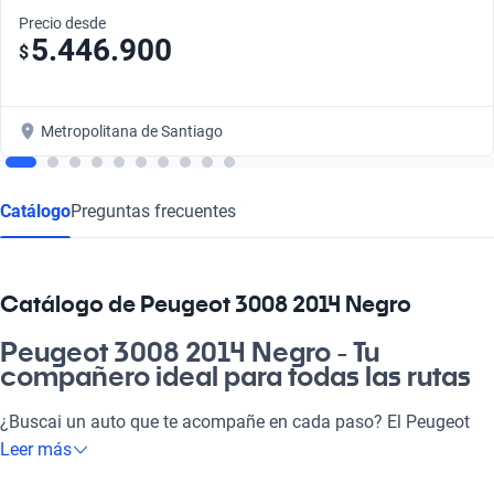
Precio desde
5.446.900
$
Metropolitana de Santiago
Catálogo
Preguntas frecuentes
Catálogo de Peugeot 3008 2014 Negro
Peugeot 3008 2014 Negro - Tu
compañero ideal para todas las rutas
¿Buscai un auto que te acompañe en cada paso? El Peugeot
3008 2014 Negro, con su diseño atractivo y versatilidad, es la
Leer más
nave perfecta para quienes buscan comodidad y estilo. Ideal