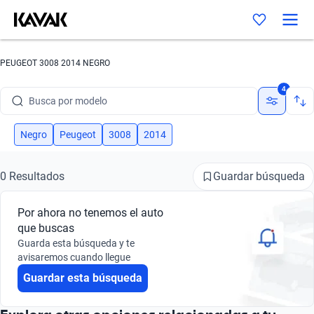
PEUGEOT 3008 2014 NEGRO
Busca por marca
4
Busca por modelo
Busca por versión
Negro
Peugeot
3008
2014
Busca por año
Guardar búsqueda
0 Resultados
Busca por marca
Por ahora no tenemos el auto
Busca por modelo
que buscas
Guarda esta búsqueda y te
Busca por versión
avisaremos cuando llegue
Guardar esta búsqueda
Busca por año