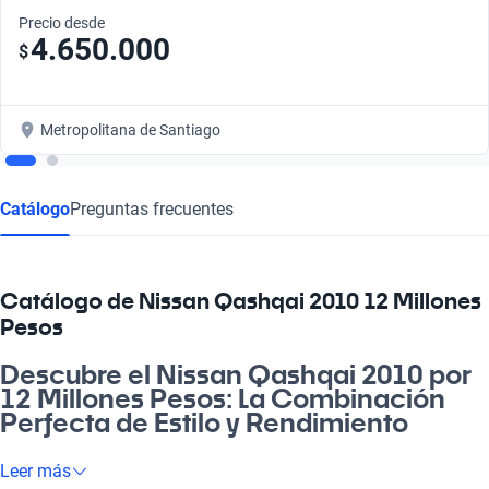
Precio desde
4.650.000
$
Metropolitana de Santiago
Catálogo
Preguntas frecuentes
Catálogo de Nissan Qashqai 2010 12 Millones
Pesos
Descubre el Nissan Qashqai 2010 por
12 Millones Pesos: La Combinación
Perfecta de Estilo y Rendimiento
Si buscas un vehículo que te acompañe en la vida diaria y en
Leer más