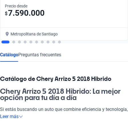
Precio desde
7.590.000
$
Metropolitana de Santiago
Catálogo
Preguntas frecuentes
Catálogo de Chery Arrizo 5 2018 Hibrido
Chery Arrizo 5 2018 Hibrido: La mejor
opción para tu día a día
Si estás buscando un auto que combine eficiencia y tecnología,
el Chery Arrizo 5 2018 Hibrido es lo que necesitas. Su diseño
Leer más
atractivo y características avanzadas lo hacen ideal tanto para