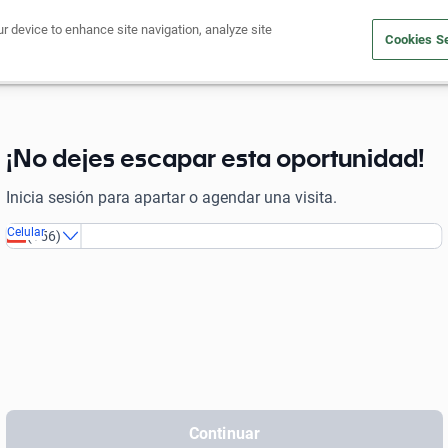
ur device to enhance site navigation, analyze site
Cookies Se
Financia tu auto
Comprar un auto
¡No dejes escapar esta oportunidad!
Inicia sesión para apartar o agendar una visita.
Celular
(
+56
)
Continuar