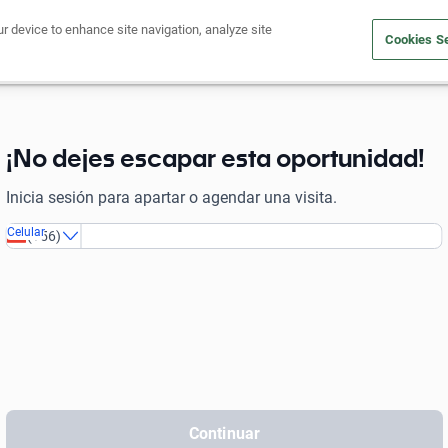
ur device to enhance site navigation, analyze site
Cookies Se
Financia tu auto
Comprar un auto
¡No dejes escapar esta oportunidad!
Inicia sesión para apartar o agendar una visita.
Celular
(
+56
)
Continuar