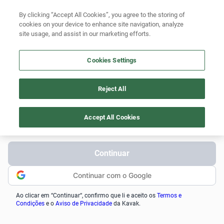
By clicking “Accept All Cookies”, you agree to the storing of
cookies on your device to enhance site navigation, analyze
site usage, and assist in our marketing efforts.
Cookies Settings
Não perca esta oportunidade!
Reject All
Faça login para reservar ou agendar uma visita.
Celular
(
+55
)
Accept All Cookies
Continuar
Continuar com o Google
Ao clicar em “Continuar“, confirmo que li e aceito os
Termos e
Condições
e o
Aviso de Privacidade
da Kavak.