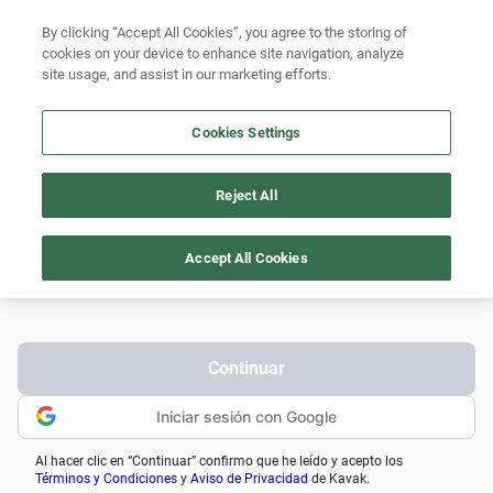
By clicking “Accept All Cookies”, you agree to the storing of
cookies on your device to enhance site navigation, analyze
site usage, and assist in our marketing efforts.
Cookies Settings
¡No dejes escapar esta
oportunidad!
Reject All
Iniciá sesión para apartar o agendar una visita.
Accept All Cookies
Celular
(
+54
)
Continuar
Iniciar sesión con Google
Al hacer clic en “Continuar” confirmo que he leído y acepto los
Términos y Condiciones
y
Aviso de Privacidad
de Kavak.