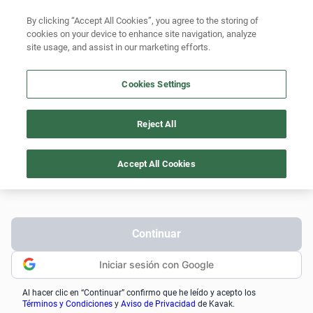
By clicking “Accept All Cookies”, you agree to the storing of
cookies on your device to enhance site navigation, analyze
site usage, and assist in our marketing efforts.
Cookies Settings
¡No dejes escapar esta
oportunidad!
Reject All
Iniciá sesión para apartar o agendar una visita.
Accept All Cookies
Celular
(
+54
)
Continuar
Iniciar sesión con Google
Al hacer clic en “Continuar” confirmo que he leído y acepto los
Términos y Condiciones
y
Aviso de Privacidad
de Kavak.