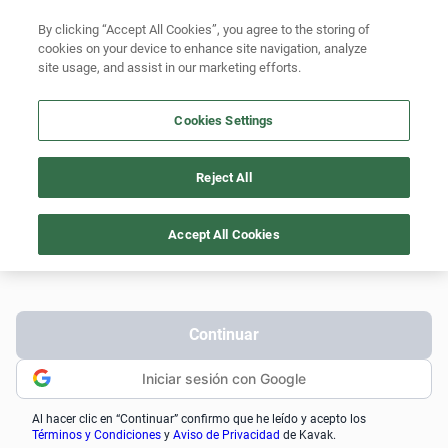
By clicking “Accept All Cookies”, you agree to the storing of
cookies on your device to enhance site navigation, analyze
site usage, and assist in our marketing efforts.
Cookies Settings
¡No dejes escapar esta
oportunidad!
Reject All
Iniciá sesión para apartar o agendar una visita.
Accept All Cookies
Celular
(
+54
)
Continuar
Iniciar sesión con Google
Al hacer clic en “Continuar” confirmo que he leído y acepto los
Términos y Condiciones
y
Aviso de Privacidad
de Kavak.