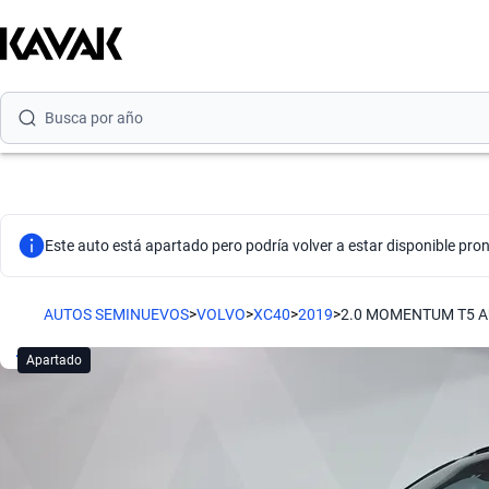
Busca por versión
Busca por año
Busca por marca
Busca por modelo
Busca por versión
Este auto está apartado pero podría volver a estar disponible pron
Busca por año
AUTOS SEMINUEVOS
>
VOLVO
>
XC40
>
2019
>
2.0 MOMENTUM T5 
Apartado