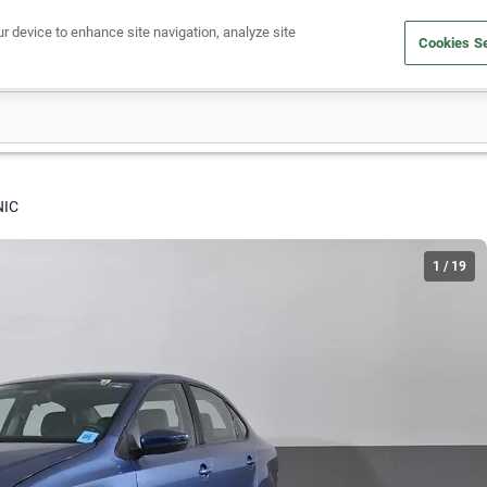
ur device to enhance site navigation, analyze site
Cookies Se
Obtén un crédito
Compra un auto
Vende tu auto
Cuid
NIC
1
/
19