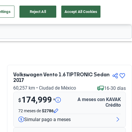
ttings
Reject All
Accept All Cookies
a tu auto
Nosotros
Ingresar
Ubicación
Volkswagen Vento 1.6 TIPTRONIC Sedan
2017
60,257 km • Ciudad de México
16-30 días
174,999
A meses con KAVAK
ᴬ
$
Crédito
72 meses
de
$2786
Simular pago a meses