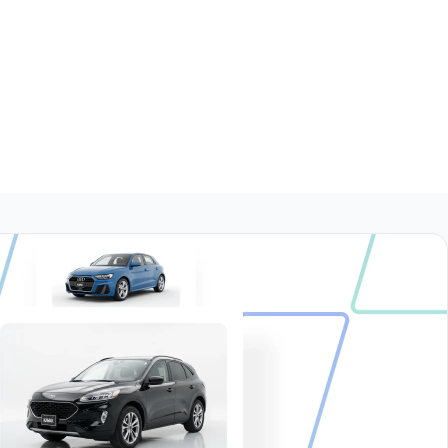
1.6 STARTLINE AUTO
1.6 STYLE TIPTRONIC
$172,999
$130,999
1.6 COMFORTLINE AUTO
1.6 COMFORTLINE PLUS
$189,999
$205,999
1.6 STARTLINE STD.
$173,999