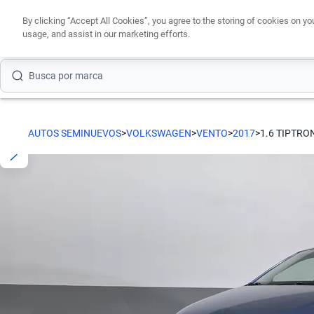
By clicking “Accept All Cookies”, you agree to the storing of cookies on yo
usage, and assist in our marketing efforts.
Busca por marca
Busca por modelo
AUTOS SEMINUEVOS
>
VOLKSWAGEN
>
VENTO
>
2017
>
1.6 TIPTRO
Busca por versión
Busca por año
Busca por marca
Busca por modelo
Busca por versión
Busca por año