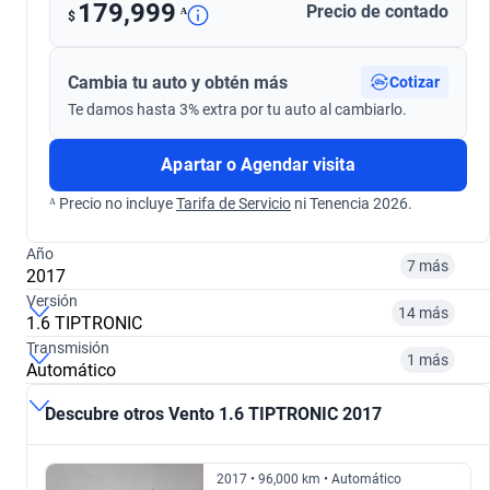
179,999
Precio de contado
ᴬ
$
Cambia tu auto y obtén más
Cotizar
Te damos hasta 3% extra por tu auto al cambiarlo.
Apartar o Agendar visita
ᴬ Precio no incluye
Tarifa de Servicio
ni Tenencia 2026.
Año
7 más
2017
Versión
14 más
1.6 TIPTRONIC
¿Comparar versiones? → Pregúntale a KOPI
Transmisión
1 más
Automático
¿Comparar versiones? → Pregúntale a KOPI
2014
2015
Descubre otros Vento 1.6 TIPTRONIC 2017
¿Comparar versiones? → Pregúntale a KOPI
1.6 ACTIVE TIPTRONIC
1.6 HIGHLINE TIPTRONIC
$140,999
$130,999
2017 • 96,000 km • Automático