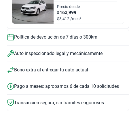
Automático
Manual
$140,999
$170,999
Precio desde
2017
2018
163,999
$
$140,999
$195,999
$3,412 /mes*
1.6 COMFORTLINE TIPTRONIC
1.6 STARTLINE
$170,999
$156,999
$156,999
$195,999
Política de devolución de 7 días o 300km
2019
2020
1.6 HIGHLINE STD.
1.6 TIPTRONIC
$189,999
$172,999
Auto inspeccionado legal y mecánicamente
$174,999
$174,999
Bono extra al entregar tu auto actual
2021
2022
1.6 ALLSTAR STD.
1.6 EDICION ESPECIAL JOIN
$190,999
$195,999
Pago a meses: aprobamos 6 de cada 10 solicitudes
$180,999
$238,999
Transacción segura, sin trámites engorrosos
1.6 COMFORTLINE PLUS AUTO
1.6 COMFORTLINE STD.
$190,999
$141,999