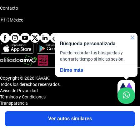
Contacto
🇲🇽
México
Búsqueda personalizada
Puedo recordar tus búsquedas y
ahorrarte tiempo si inicias sesión.
Dime más
Copyright © 2026 KAVAK.
Todos los derechos reservados.
Aviso de Privacidad
Términos y Condiciones
Transparencia
Transparencia Financiera
Sitemap
Ver autos similares
Uvi Tech, S.A.P.I. de C.V., Carretera Amomolulco - Capulhuac, No. 1 Col.
El Panteón, Lerma de Villada, Estado de México, México, C.P. 52005