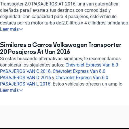
Transporter 2.0 PASAJEROS AT 2016, una van automática
diseñada para llevarte a tus destinos con comodidad y
seguridad. Con capacidad para 8 pasajeros, este vehículo
destaca por su motor turbo de 2.0 litros y 4 cilindros, brindando
una potencia estimada de 102 caballos de fuerza. Su tracción
Leer más
delantera y transmisión automática de 7 velocidades
garantizan un manejo suave y eficiente, mientras que sus
Similares a Carros Volkswagen Transporter
frenos ABS y asistencia de frenado te brindan tranquilidad en
20 Pasajeros At Van 2016
cada viaje. Con una calificación de 5 estrellas en consumo de
Si estás buscando alternativas similares, te recomendamos
combustible y 4 estrellas en seguridad, el Volkswagen
considerar los siguientes autos:
Chevrolet Express Van 6.0
Transporter es la opción ideal para aquellos que buscan un
PASAJEROS VAN C 2016
,
Chevrolet Express Van 6.0
vehículo confiable y espacioso. ¡Haz tuyo este modelo y
PASAJEROS VAN D 2016
y
Chevrolet Express Van 6.0
prepárate para vivir nuevas aventuras con estilo y confort!
PASAJEROS VAN L 2016
. Estos vehículos ofrecen un amplio
espacio para pasajeros, ideales para viajes en grupo o
Leer más
transporte de carga. Con características de seguridad
confiables y un rendimiento sólido, cualquiera de estos
modelos podría ser una excelente opción para tus necesidades
de movilidad. ¡Explora más sobre ellos y elige el que mejor se
adapte a ti!