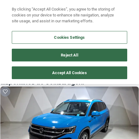
Ven a conocernos. Encuentra tu sede Kavak más cercana
aquí
.
Busca por marca
By clicking “Accept All Cookies”, you agree to the storing of
cookies on your device to enhance site navigation, analyze
Ubicación
Busca por modelo
site usage, and assist in our marketing efforts.
Busca por versión
Cookies Settings
Busca por año
Reject All
¡Vaya! Alguien más se llevó este auto pero, aquí hay más que 
Busca por marca
te pueden gustar.
Accept All Cookies
Busca por modelo
¡Descubre otros modelos que tenemos
disponibles de Volkswagen!
Busca por versión
Busca por año