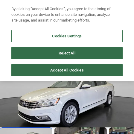
By clicking “Accept All Cookies”, you agree to the storing of
Ubicación
Busca por versión
cookies on your device to enhance site navigation, analyze
site usage, and assist in our marketing efforts.
Busca por año
Cookies Settings
Busca por marca
PASSAT
>
2018
Busca por modelo
Reject All
Difícil encontrar
1
/
23
Busca por versión
Accept All Cookies
Busca por año