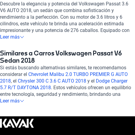
Descubre la elegancia y potencia del Volkswagen Passat 3.6
V6 AUTO 2018, un sedán que combina sofisticación y
rendimiento a la perfección. Con su motor de 3.6 litros y 6
cilindros, este vehículo te brinda una aceleración estimada
impresionante y una potencia de 276 caballos. Equipado con
tecnología de punta, como luces de niebla delanteras, pantalla
Leer más
táctil, Apple CarPlay y Android Auto, te ofrece comodidad y
conectividad en cada viaje. Además, su sistema de seguridad
Similares a Carros Volkswagen Passat V6
completo, con 6 airbags, frenos ABS y asistencia de frenado,
Sedan 2018
garantiza tu tranquilidad en todo momento. Experimenta la
Si estás buscando alternativas similares, te recomendamos
excelencia en cada detalle con el Volkswagen Passat 3.6 V6
considerar el
Chevrolet Malibu 2.0 TURBO PREMIER G AUTO
AUTO 2018. ¡Hazlo tuyo y vive la experiencia de conducir un
2018
, el
Chrysler 300 C 3.6 C AUTO 2018
y el
Dodge Charger
auto de alto nivel!
5.7 R/T DAYTONA 2018
. Estos vehículos ofrecen un equilibrio
entre tecnología, seguridad y rendimiento, brindando una
experiencia de conducción sofisticada y confiable. Explora
Leer más
estas opciones para encontrar el auto que se adapte
perfectamente a tus necesidades y preferencias. ¡Descubre
más sobre ellos en nuestra sección de autos similares!