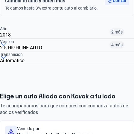
Cambia tu auto y obtén más
Cotizar
Te damos hasta 3% extra por tu auto al cambiarlo.
Año
2 más
2018
Versión
4 más
2.5 HIGHLINE AUTO
¿Comparar versiones? → Pregúntale a KOPI
Transmisión
Automático
¿Comparar versiones? → Pregúntale a KOPI
2016
2017
2018
2.5 SPORTLINE
2.5 HIGHLINE
2.0 HIGHLINE TDI
$178,999
$201,999
$286,400
$201,999
$178,999
$218,999
Elige un auto Aliado con Kavak a tu lado
Te acompañamos para que compres con confianza autos de
socios verificados
Vendido por