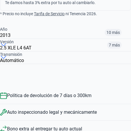
Te damos hasta 3% extra por tu auto al cambiarlo.
ᴬ Precio no incluye
Tarifa de Servicio
ni Tenencia 2026.
Año
10 más
2013
Versión
7 más
2.5 XLE L4 6AT
¿Comparar versiones? → Pregúntale a KOPI
Transmisión
Automático
¿Comparar versiones? → Pregúntale a KOPI
2013
2015
2016
2.5 HEV XSE AUTO
2.5 LE AUTO
2.5 SE AUTO
$180,999
$196,999
$212,999
$546,999
$265,999
$380,999
Política de devolución de 7 días o 300km
Auto inspeccionado legal y mecánicamente
Bono extra al entregar tu auto actual