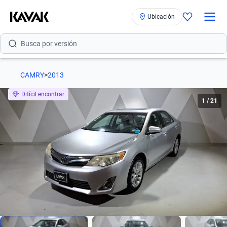
Ubicación
Busca por versión
Busca por año
Busca por marca
CAMRY
>
2013
Busca por modelo
Difícil encontrar
1
/
21
Busca por versión
Busca por año