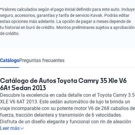
*Valores calculados según el pago inicial definido para este auto. Incluye
seguro, accesorios, garantías y tarifa de servicio Kavak. Podrás editar
estas opciones más adelante. La opción de pagar a meses depende de
tu historial en buró de crédito. Montos preliminares sujetos a aprobación
de crédito.
Catálogo
Preguntas frecuentes
Catálogo de Autos Toyota Camry 35 Xle V6
6At Sedan 2013
Descubre la excelencia en cada detalle con el Toyota Camry 3.5
XLE V6 6AT 2013. Este sedán automático de lujo te brinda un
viaje incomparable con su potente motor V6 de 268 caballos de
fuerza, tracción delantera y transmisión de 6 velocidades.
Disfruta de un diseño elegante y funcional con rin de aleación
de 17 pulgadas, asientos de cuero, sistema de audio JBL y
Leer más
techo quemacocos para una experiencia de conducción