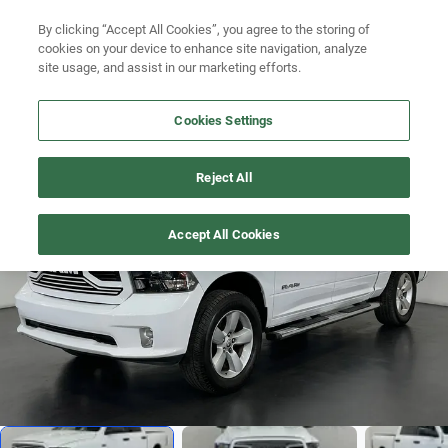
By clicking “Accept All Cookies”, you agree to the storing of
Ubicación
Busca por versión
cookies on your device to enhance site navigation, analyze
site usage, and assist in our marketing efforts.
Busca por año
Cookies Settings
Busca por marca
RAM-1500
>
2021
Busca por modelo
Reject All
1
/
14
Busca por versión
Accept All Cookies
Busca por año