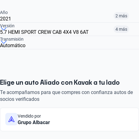
Año
2 más
2021
Versión
4 más
5.7 HEMI SPORT CREW CAB 4X4 V8 6AT
¿Comparar versiones? → Pregúntale a KOPI
Transmisión
Automático
¿Comparar versiones? → Pregúntale a KOPI
2021
2022
2024
3.6 CLASSIC TRADESMAN V6 4X2 AUTO
5.7 HEMI SPORT CREW CAB 4X4 V8 8AT
6.2 TRX CREW CAB AUTO 4WD
$514,500
$504,999
$486,999
$486,999
$504,999
$1,846,300
Elige un auto Aliado con Kavak a tu lado
Te acompañamos para que compres con confianza autos de
socios verificados
Vendido por
Grupo Albacar