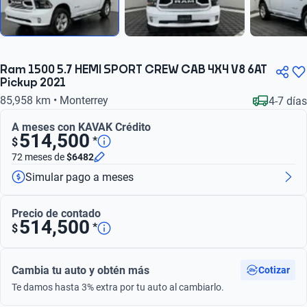
Ram 1500 5.7 HEMI SPORT CREW CAB 4X4 V8 6AT
Pickup 2021
85,958 km • Monterrey
4-7 días
A meses con KAVAK Crédito
514,500
*
$
72 meses
de
$6482
Simular pago a meses
Precio de contado
514,500
*
$
Cambia tu auto y obtén más
Cotizar
Te damos hasta 3% extra por tu auto al cambiarlo.