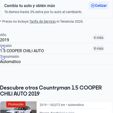
Cambia tu auto y obtén más
Cotizar
Te damos hasta 3% extra por tu auto al cambiarlo.
ᴬ Precio no incluye
Tarifa de Servicio
ni Tenencia 2026.
Año
6 más
2019
Versión
8 más
1.5 COOPER CHILI AUTO
¿Comparar versiones? → Pregúntale a KOPI
Transmisión
Automático
¿Comparar versiones? → Pregúntale a KOPI
2016
2018
2019
1.6 COOPER S HOT CHILI LCI AT
1.5 COOPER CHILI AUTO
2.0 COOPER S CHILI AUTO
$205,999
$227,999
$218,999
$205,999
$218,999
$227,999
Descubre otros Countryman 1.5 COOPER
CHILI AUTO 2019
Promoción
2019 • 142,072 km • Automático