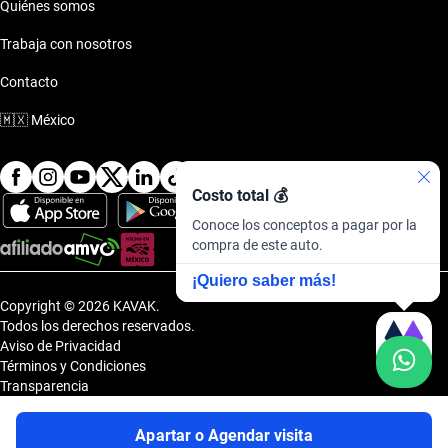
Quiénes somos
Trabaja con nosotros
Contacto
🇲🇽
México
Costo total 💰
Conoce los conceptos a pagar por la
compra de este auto.
¡Quiero saber más!
Copyright © 2026 KAVAK.
Todos los derechos reservados.
Aviso de Privacidad
Términos y Condiciones
Transparencia
Transparencia Financiera
Sitemap
Apartar o Agendar visita
Uvi Tech, S.A.P.I. de C.V., Carretera Amomolulco - Capulhuac, No. 1 Col.