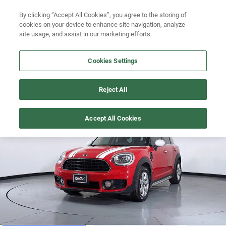
Ven a conocernos. Encuentra tu sede Kavak más cercana
aquí
.
By clicking “Accept All Cookies”, you agree to the storing of
cookies on your device to enhance site navigation, analyze
Ubicación
site usage, and assist in our marketing efforts.
Busca por marca
Cookies Settings
Busca por modelo
COUNTRYMAN
>
2019
Reject All
Busca por versión
Recién publicado
1
/
3
Accept All Cookies
Busca por año
Busca por marca
Busca por modelo
Busca por versión
Busca por año