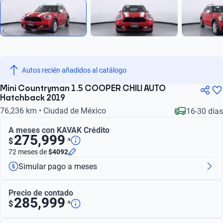
Autos recién añadidos al catálogo
Mini Countryman 1.5 COOPER CHILI AUTO
Hatchback 2019
76,236 km • Ciudad de México
16-30 días
A meses con KAVAK Crédito
275,999
ᴬ
$
72 meses
de
$4092
Simular pago a meses
Precio de contado
285,999
ᴬ
$