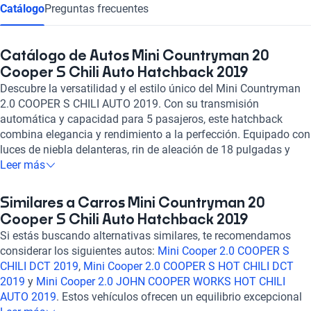
Catálogo
Preguntas frecuentes
Catálogo de Autos Mini Countryman 20
Cooper S Chili Auto Hatchback 2019
Descubre la versatilidad y el estilo único del Mini Countryman
2.0 COOPER S CHILI AUTO 2019. Con su transmisión
automática y capacidad para 5 pasajeros, este hatchback
combina elegancia y rendimiento a la perfección. Equipado con
luces de niebla delanteras, rin de aleación de 18 pulgadas y
neumáticos Run Flat, te brinda seguridad y comodidad en cada
Leer más
viaje. Su motor turbo de 2.0 litros y 189 caballos de fuerza te
ofrecen una aceleración estimada de 0 a 100 km/h en 7.4
Similares a Carros Mini Countryman 20
segundos. Disfruta de tecnología de punta con pantalla táctil,
Cooper S Chili Auto Hatchback 2019
GPS, Apple CarPlay y control de crucero. Con 6 airbags, frenos
Si estás buscando alternativas similares, te recomendamos
ABS y asistencia de frenado, tu seguridad es nuestra prioridad.
considerar los siguientes autos:
Mini Cooper 2.0 COOPER S
Experimenta el equilibrio perfecto entre potencia, confort y
CHILI DCT 2019
,
Mini Cooper 2.0 COOPER S HOT CHILI DCT
seguridad con el Mini Countryman 2.0 COOPER S CHILI AUTO
2019
y
Mini Cooper 2.0 JOHN COOPER WORKS HOT CHILI
2019. ¡Haz tuya esta experiencia única en Kavak!
AUTO 2019
. Estos vehículos ofrecen un equilibrio excepcional