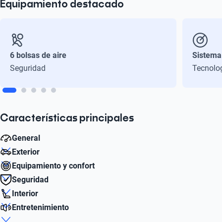
Equipamiento destacado
6 bolsas de aire
Sistema
Seguridad
Tecnolo
Características principales
General
Exterior
Consumo combinado (l / 100 km)
Equipamiento y confort
6.5
Diámetro de Rin
Seguridad
17
GPS
Interior
Litros
Sí
Asistencia de frenado
1.5
Entretenimiento
Número de Puertas
Sí
Número de Pasajeros
5