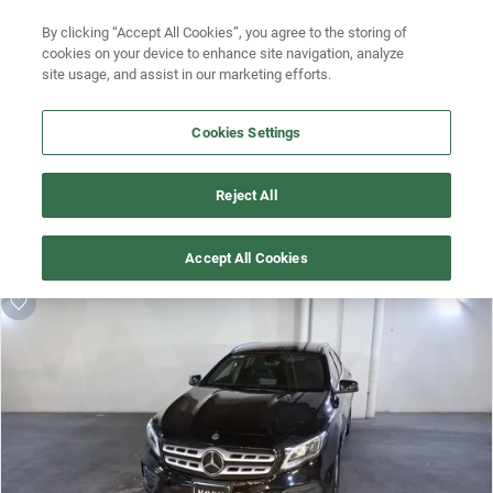
By clicking “Accept All Cookies”, you agree to the storing of
Ubicación
Busca por versión
cookies on your device to enhance site navigation, analyze
site usage, and assist in our marketing efforts.
Busca por año
Cookies Settings
¡Vaya! Alguien más se llevó este auto pero, aquí hay más que 
Reject All
te pueden gustar.
¡Descubre otros modelos que tenemos
Accept All Cookies
disponibles de mercedes benz!