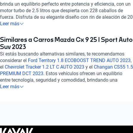
brinda un equilibrio perfecto entre potencia y eficiencia, con un
motor turbo de 2.5 litros que despierta con 228 caballos de
fuerza. Disfruta de su elegante diseño con rin de aleación de 20
pulgadas, asientos de cuero, y tecnología de vanguardia como
Leer más
pantalla táctil, Apple CarPlay y Android Auto. Con una
calificación destacada en seguridad y confort, este Mazda te
Similares a Carros Mazda Cx 9 25 I Sport Auto
ofrece la experiencia de conducción que mereces. Atrévete a
Suv 2023
vivir la emoción de la carretera con el Mazda CX-9 2.5 I SPORT
Si estás buscando alternativas similares, te recomendamos
AUTO 2023. ¡Tu próximo viaje comienza aquí!
considerar el
Ford Territory 1.8 ECOBOOST TREND AUTO 2023
,
el
Chevrolet Tracker 1.2 LT C AUTO 2023
y el
Changan CS55 1.5
PREMIUM DCT 2023
. Estos vehículos ofrecen un equilibrio
entre tecnología, seguridad y comodidad, brindando una
experiencia de conducción confiable y satisfactoria. Explora
Leer más
estas opciones para encontrar el auto que se adapte
perfectamente a tus necesidades y preferencias. ¡Descubre
más sobre estos modelos en nuestra sección de autos
similares!