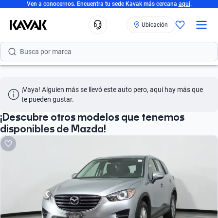
Ven a conocernos. Encuentra tu sede Kavak más cercana
aquí
.
Busca por versión
Ubicación
Busca por año
Busca por marca
Busca por modelo
¡Vaya! Alguien más se llevó este auto pero, aquí hay más que 
Busca por versión
te pueden gustar.
Busca por año
¡Descubre otros modelos que tenemos
disponibles de Mazda!