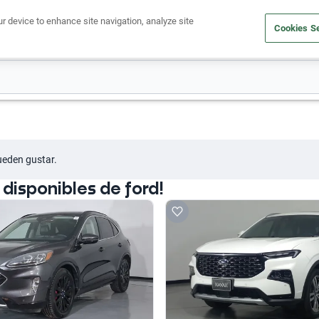
ur device to enhance site navigation, analyze site
Cookies Se
Obtén un crédito
Compra un auto
Vende tu auto
Cuid
ueden gustar.
isponibles de ford!