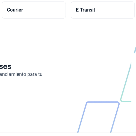
Courier
E Transit
eses
nanciamiento para tu