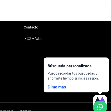
Contacto
🇲🇽
México
Búsqueda personalizada
Puedo recordar tus búsquedas y
ahorrarte tiempo si inicias sesión.
Dime más