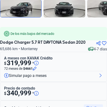
De los más bajos del mercado
Dodge Charger 5.7 RT DAYTONA Sedan 2020
65,686 km • Monterrey
4-7 días
A meses con KAVAK Crédito
319,999
ᴬ
$
72 meses
de
$4661
Simular pago a meses
Precio de contado
340,999
ᴬ
$