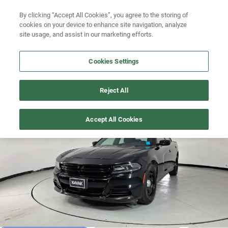
Ven a conocernos. Encuentra tu sede Kavak más cercana
aquí
.
Busca por modelo
By clicking “Accept All Cookies”, you agree to the storing of
cookies on your device to enhance site navigation, analyze
Ubicación
Busca por versión
site usage, and assist in our marketing efforts.
Busca por año
Cookies Settings
Busca por marca
CHARGER
>
2020
Reject All
Busca por modelo
Precio imbatible
1
/
19
Accept All Cookies
Busca por versión
Busca por año