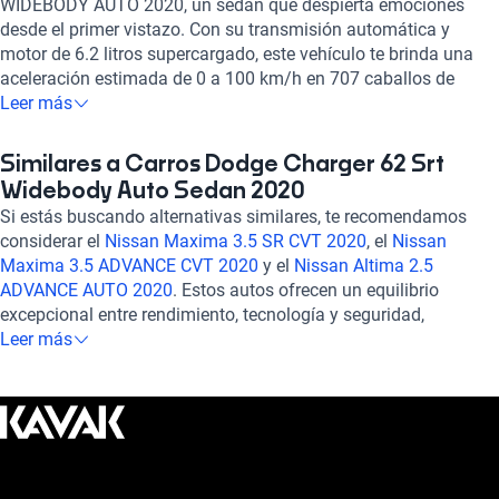
WIDEBODY AUTO 2020, un sedán que despierta emociones
desde el primer vistazo. Con su transmisión automática y
motor de 6.2 litros supercargado, este vehículo te brinda una
aceleración estimada de 0 a 100 km/h en 707 caballos de
fuerza. Experimenta la comodidad y seguridad con sus 5
Leer más
asientos, luces de niebla delanteras, tracción trasera y sistema
de frenos ABS. Disfruta de la tecnología a bordo con pantalla
Similares a Carros Dodge Charger 62 Srt
táctil, Apple CarPlay, Android Auto y control de crucero. Con un
Widebody Auto Sedan 2020
diseño imponente y una calificación de 5 en potencia, el Dodge
Si estás buscando alternativas similares, te recomendamos
Charger 6.2 SRT WIDEBODY AUTO 2020 es la combinación
considerar el
Nissan Maxima 3.5 SR CVT 2020
, el
Nissan
perfecta entre rendimiento y estilo. ¡Hazlo tuyo y vive la
Maxima 3.5 ADVANCE CVT 2020
y el
Nissan Altima 2.5
experiencia de conducir un verdadero ícono automotriz!
ADVANCE AUTO 2020
. Estos autos ofrecen un equilibrio
excepcional entre rendimiento, tecnología y seguridad,
brindando una experiencia de conducción emocionante y
Leer más
confiable. Explora estas opciones para encontrar el auto que se
adapte perfectamente a tus necesidades y preferencias.
¡Estamos aquí para ayudarte en cada paso de tu búsqueda!