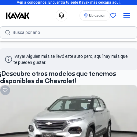
Ven a conocernos. Encuentra tu sede Kavak más cercana
aquí
.
Busca por modelo
Ubicación
Busca por versión
Busca por año
Busca por marca
¡Vaya! Alguien más se llevó este auto pero, aquí hay más que 
Busca por modelo
te pueden gustar.
Busca por versión
¡Descubre otros modelos que tenemos
disponibles de Chevrolet!
Busca por año