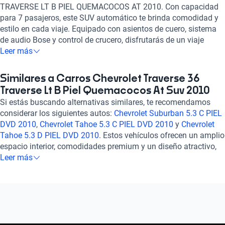
TRAVERSE LT B PIEL QUEMACOCOS AT 2010. Con capacidad
para 7 pasajeros, este SUV automático te brinda comodidad y
estilo en cada viaje. Equipado con asientos de cuero, sistema
de audio Bose y control de crucero, disfrutarás de un viaje
placentero y seguro. Sus características de seguridad, como
Leer más
bolsas de aire frontales y laterales, frenos ABS y asistencia de
frenado, te brindan tranquilidad en cada trayecto. Con un
Similares a Carros Chevrolet Traverse 36
diseño imponente y un consumo eficiente de combustible, este
Traverse Lt B Piel Quemacocos At Suv 2010
Chevrolet Traverse es la combinación perfecta entre
Si estás buscando alternativas similares, te recomendamos
rendimiento y elegancia. ¡Haz tuyo este SUV y vive la
considerar los siguientes autos:
Chevrolet Suburban 5.3 C PIEL
experiencia de conducir con estilo y confort!
DVD 2010
,
Chevrolet Tahoe 5.3 C PIEL DVD 2010
y
Chevrolet
Tahoe 5.3 D PIEL DVD 2010
. Estos vehículos ofrecen un amplio
espacio interior, comodidades premium y un diseño atractivo,
ideales para familias o aquellos que buscan versatilidad y
Leer más
estilo. Explora estas opciones para encontrar el auto que se
ajuste perfectamente a tus necesidades y preferencias.
¡Descubre más sobre estos modelos en nuestra sección de
preguntas frecuentes sobre autos similares!