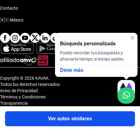
Contacto
🇲🇽
México
Búsqueda personalizada
Puedo recordar tus búsquedas y
ahorrarte tiempo si inicias sesión.
Dime más
Copyright © 2026 KAVAK.
Todos los derechos reservados.
Aviso de Privacidad
Términos y Condiciones
Transparencia
Transparencia Financiera
Sitemap
Ver autos similares
Uvi Tech, S.A.P.I. de C.V., Carretera Amomolulco - Capulhuac, No. 1 Col.
El Panteón, Lerma de Villada, Estado de México, México, C.P. 52005