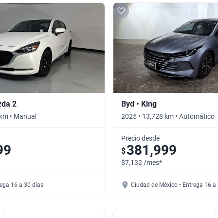
zda 2
Byd • King
 km • Manual
2025 • 13,728 km • Automático
Precio desde
99
381,999
$
$7,132 /mes*
rega 16 a 30 días
Ciudad de México • Entrega 16 a 