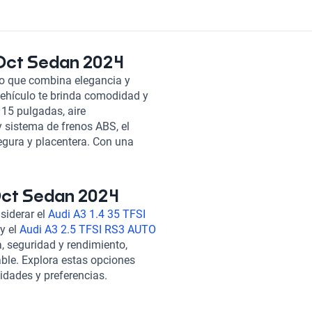
 Dct Sedan 2024
o que combina elegancia y
vehículo te brinda comodidad y
 15 pulgadas, aire
y sistema de frenos ABS, el
egura y placentera. Con una
icas de confort, este automóvil
e rendimiento y comodidad.
recerte. ¡Haz tuyo el Changan
 Dct Sedan 2024
anza!
siderar el
Audi A3 1.4 35 TFSI
y el
Audi A3 2.5 TFSI RS3 AUTO
a, seguridad y rendimiento,
ble. Explora estas opciones
idades y preferencias.
as frecuentes sobre autos