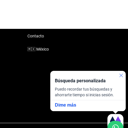
Contacto
🇲🇽
México
Búsqueda personalizada
Puedo recordar tus búsquedas y
ahorrarte tiempo si inicias sesión.
Dime más