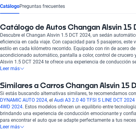
Catálogo
Preguntas frecuentes
Catálogo de Autos Changan Alsvin 15
Descubre el Changan Alsvin 1.5 DCT 2024, un sedán automátic
eficiencia en cada viaje. Con capacidad para 5 pasajeros, este 
estilo en cada kilómetro recorrido. Equipado con rin de acero de
acondicionado automático, pantalla a color, control de crucero 
Alsvin 1.5 DCT 2024 te ofrece una experiencia de conducción s
calificación destacada en consumo de combustible y característ
Leer más
es la elección perfecta para quienes buscan un equilibrio entr
Experimenta la innovación y calidad que solo Changan puede of
Similares a Carros Changan Alsvin 15
Alsvin 1.5 DCT 2024 y disfruta de la carretera con estilo y confi
Si estás buscando alternativas similares, te recomendamos con
DYNAMIC AUTO 2024
, el
Audi A3 2.0 40 TFSI S LINE DCT 2024
4WD 2024
. Estos modelos ofrecen un equilibrio entre tecnologí
brindando una experiencia de conducción emocionante y confia
para encontrar el auto que se adapte perfectamente a tus neces
¡Descubre más sobre estos autos en nuestra sección de pregunt
Leer más
similares!