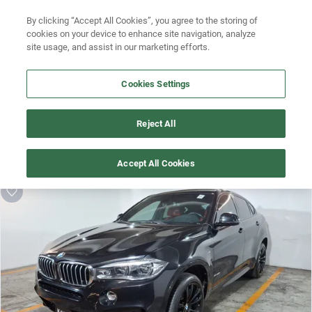
By clicking “Accept All Cookies”, you agree to the storing of
Ubicación
Busca por versión
cookies on your device to enhance site navigation, analyze
site usage, and assist in our marketing efforts.
Busca por año
Cookies Settings
¡Vaya! Alguien más se llevó este auto pero, aquí hay más que 
Reject All
te pueden gustar.
¡Descubre otros modelos que tenemos
Accept All Cookies
disponibles de Bmw!