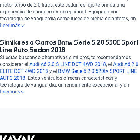
motor turbo de 2.0 litros, este sedan de lujo te brinda una
experiencia de conducción excepcional. Equipado con
tecnología de vanguardia como luces de niebla delanteras, rin
de aleación de 18 pulgadas y sistema Run Flat, cada detalle
Leer más
está pensado para tu comodidad y seguridad. Disfruta de
características premium como asientos de cuero, sistema de
Similares a Carros Bmw Serie 5 20 530E Sport
navegación GPS, Apple CarPlay y control de crucero. Con una
Line Auto Sedan 2018
calificación destacada en confort y seguridad, este BMW Serie
Si estás buscando alternativas similares, te recomendamos
5 es la combinación perfecta de estilo y rendimiento.
considerar el
Audi A6 2.0 S LINE DCT 4WD 2018
, el
Audi A6 2.0
Experimenta la excelencia en cada viaje con este vehículo que
ELITE DCT 4WD 2018
y el
BMW Serie 5 2.0 520IA SPORT LINE
te llevará a otro nivel. ¡Haz tuya la carretera con el BMW Serie 5
AUTO 2018
. Estos vehículos ofrecen características y
2.0 530E SPORT LINE AUTO 2018!
tecnología de vanguardia, un rendimiento excepcional y un
diseño elegante que seguramente te cautivarán. Explora estas
Leer más
opciones para encontrar el auto que se ajuste perfectamente a
tus necesidades y preferencias. ¡Descubre más sobre ellos en
nuestra plataforma!