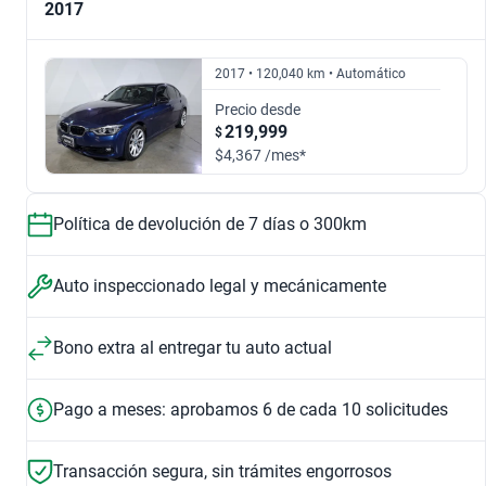
2017
2.5 325IA EDITION EXCLUSIVE NAVI AT
2.0 330IA LUXURY LINE
$163,999
$151,999
$151,999
$275,999
2017 • 120,040 km • Automático
2014
2015
Precio desde
219,999
$
2.0 320IA SPORT LINE AUTO
2.5 325IA NAVI AT
$200,999
$201,999
$4,367 /mes*
$195,999
$163,999
2016
2017
Política de devolución de 7 días o 300km
2.0 330E PHEV AUTO
2.0 328IA
$275,999
$195,999
Auto inspeccionado legal y mecánicamente
$566,999
$200,999
2018
2020
Bono extra al entregar tu auto actual
2.0 320IA M SPORT EDITION AUTO
2.0 320IA
$307,999
$461,999
Pago a meses: aprobamos 6 de cada 10 solicitudes
$307,999
$207,999
2021
2022
Transacción segura, sin trámites engorrosos
Asientos de piel
Frenos ABS