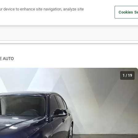
ur device to enhance site navigation, analyze site
Cookies Se
Obtén un crédito
Compra un auto
Vende tu auto
Cuid
NE AUTO
1
/
19