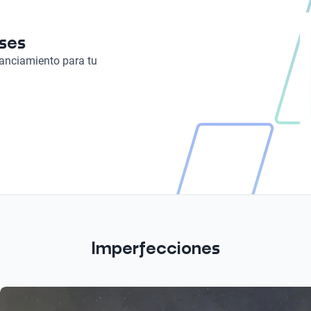
Turbo
Turbo
eses
Combustible
nanciamiento para tu
Gasolina
Imperfecciones