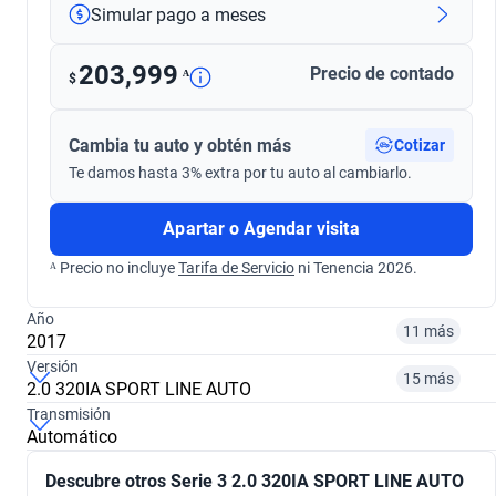
Simular pago a meses
203,999
Precio de contado
ᴬ
$
Cambia tu auto y obtén más
Cotizar
Te damos hasta 3% extra por tu auto al cambiarlo.
Apartar o Agendar visita
ᴬ Precio no incluye
Tarifa de Servicio
ni Tenencia 2026.
Año
11 más
2017
Versión
15 más
2.0 320IA SPORT LINE AUTO
¿Comparar versiones? → Pregúntale a KOPI
Transmisión
Automático
¿Comparar versiones? → Pregúntale a KOPI
2010
2012
Descubre otros Serie 3 2.0 320IA SPORT LINE AUTO