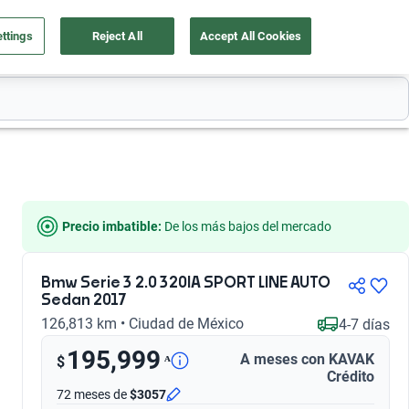
ttings
Reject All
Accept All Cookies
a tu auto
Nosotros
Ingresar
Ubicación
Precio imbatible:
 De los más bajos del mercado
Bmw Serie 3 2.0 320IA SPORT LINE AUTO
Sedan 2017
126,813 km • Ciudad de México
4-7 días
195,999
A meses con KAVAK
ᴬ
$
Crédito
72 meses
de
$3057