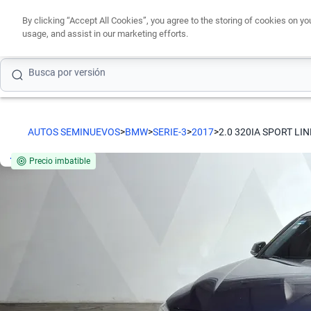
Busca por modelo
By clicking “Accept All Cookies”, you agree to the storing of cookies on yo
usage, and assist in our marketing efforts.
Busca por versión
Busca por año
Busca por marca
AUTOS SEMINUEVOS
>
BMW
>
SERIE-3
>
2017
>
2.0 320IA SPORT LI
Busca por modelo
Precio imbatible
Busca por versión
Busca por año