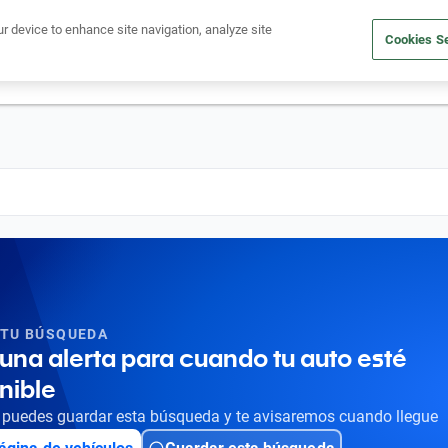
Ven a conocernos. Encuentra tu sede Kavak más cercana
aquí
.
ur device to enhance site navigation, analyze site
Cookies Se
dito
Compra un auto
Vende tu auto
Cuida tu auto
Nosotr
 TU BÚSQUEDA
una alerta para cuando tu auto esté
nible
puedes guardar esta búsqueda y te avisaremos cuando llegue