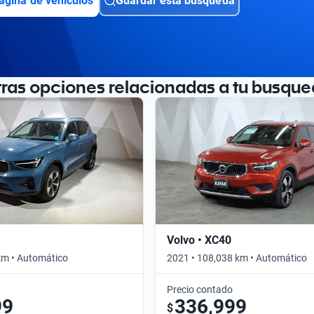
ágina de vehículos
Guardar esta búsqueda
tras opciones relacionadas a tu busque
Volvo • XC40
km • Automático
2021 • 108,038 km • Automático
Precio contado
99
336,999
$