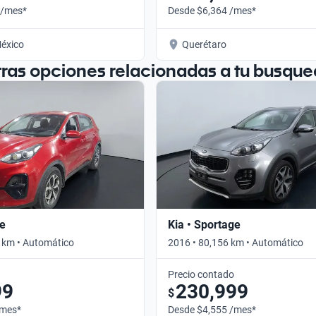
 /mes*
Desde $6,364 /mes*
éxico
Querétaro
tras opciones relacionadas a tu busque
ge
Kia • Sportage
 km • Automático
2016 • 80,156 km • Automático
Precio contado
99
230,999
$
/mes*
Desde $4,555 /mes*