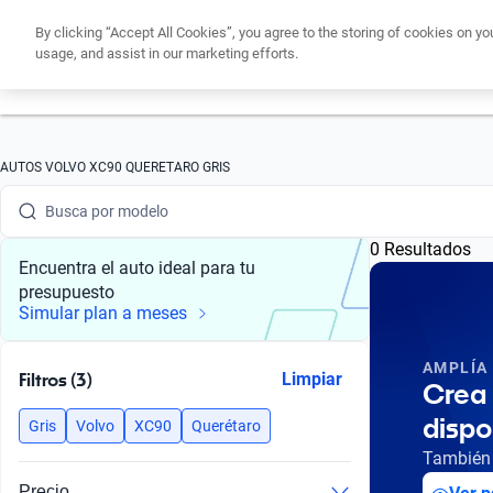
By clicking “Accept All Cookies”, you agree to the storing of cookies on yo
usage, and assist in our marketing efforts.
Obtén un cré
Busca por marca
AUTOS VOLVO XC90 QUERETARO GRIS
Busca por modelo
0 Resultados
Busca por versión
Encuentra el auto ideal para tu
presupuesto
Busca por año
Simular plan a meses
Busca por marca
AMPLÍA
Filtros (3)
Limpiar
Crea 
Busca por modelo
dispo
Gris
Volvo
XC90
Querétaro
Busca por versión
También 
Precio