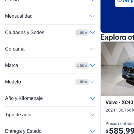
Ver p
Busca por año
Mensualidad
Ciudades y Sedes
1 filtro
Explora o
Cercanía
Marca
1 filtro
Modelo
1 filtro
Año y Kilometraje
Volvo • XC40
2024 • 36,766 
Tipo de auto
Precio contado
585,9
$
Entrega y Estado