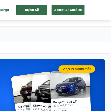
ttings
Reject All
Accept All Cookies
55 4162 9202
os
Ingresar
Ubicación
↗
6,919 autos más
Peugeot • 308 GT
Kia • Sportage EX
2017 • 64,320 km
Chevrolet • Aveo
2016 • 18,500 km
2010 • 90,878 km