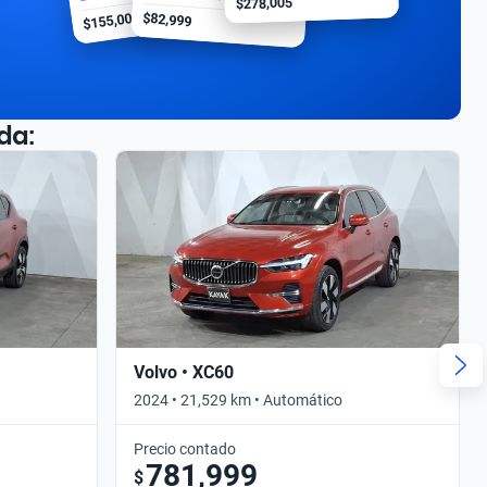
$278,005
$155,000
$82,999
da:
Volvo • XC60
2024 • 21,529 km • Automático
Precio contado
781,999
$