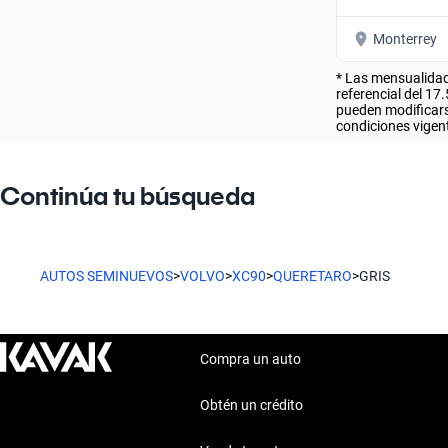
Monterrey
* Las mensualidad
referencial del 17
pueden modificarse
condiciones vigent
Continúa tu búsqueda
AUTOS SEMINUEVOS
>
VOLVO
>
XC90
>
QUERETARO
>
GRIS
Compra un auto
Obtén un crédito