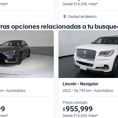
/mes*
Desde $10,358 /mes*
Ciudad de México
tras opciones relacionadas a tu busque
Lincoln • Navigator
km • Automático
2022 • 56,755 km • Automático
Precio contado
99
955,999
$
/mes*
Desde $16,928 /mes*