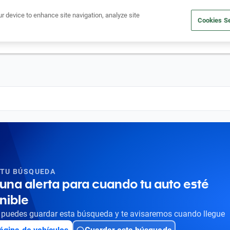
Ven a conocernos. Encuentra tu sede Kavak más cercana
aquí
.
ur device to enhance site navigation, analyze site
Cookies Se
dito
Compra un auto
Vende tu auto
Cuida tu auto
Nosotr
 TU BÚSQUEDA
una alerta para cuando tu auto esté
nible
puedes guardar esta búsqueda y te avisaremos cuando llegue