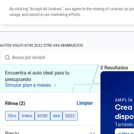
By clicking “Accept All Cookies”, you agree to the storing of cookies on yo
usage, and assist in our marketing efforts.
Busca por marca
Obtén un cré
Busca por modelo
Busca por versión
AUTOS VOLVO XC90 2022 OTRO 4X4 SEMINUEVOS
Busca por año
0 Resultados
Busca por marca
Encuentra el auto ideal para tu
presupuesto
Busca por modelo
Simular plan a meses
Busca por versión
AMPLÍA
Filtros (2)
Limpiar
Crea 
Busca por año
dispo
Otro
Volvo
XC90
4x4
2022
También 
Precio