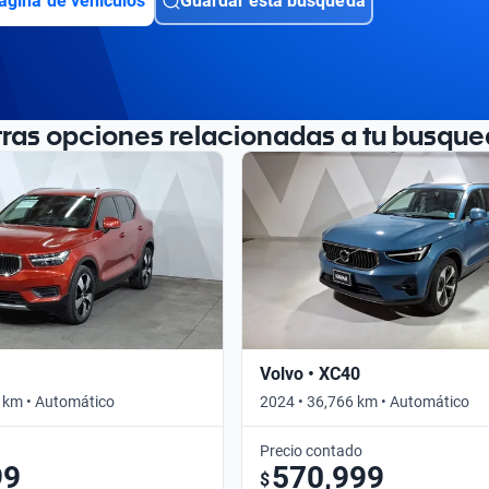
ágina de vehículos
Guardar esta búsqueda
tras opciones relacionadas a tu busque
Volvo • XC40
 km • Automático
2024 • 36,766 km • Automático
Precio contado
99
570,999
$