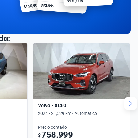
$278,005
$155,000
$82,999
da:
Volvo • XC60
2024 • 21,529 km • Automático
Precio contado
758,999
$