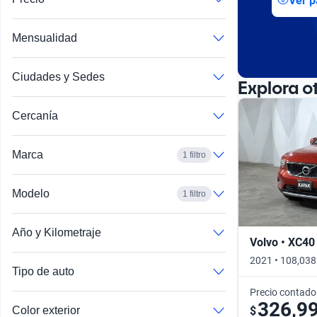
Ver p
Mensualidad
Ciudades y Sedes
Explora o
Cercanía
Marca
1 filtro
Modelo
1 filtro
Año y Kilometraje
Volvo • XC40
2021 • 108,038
Tipo de auto
Precio contado
326,9
$
Color exterior