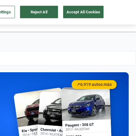
ttings
Reject All
Accept All Cookies
55 4162 9202
os
Ingresar
Ubicación
↗
6,919 autos más
Peugeot • 308 GT
Kia • Sportage EX
2017 • 64,320 km
Chevrolet • Aveo
2016 • 18,500 km
2010 • 90,878 km