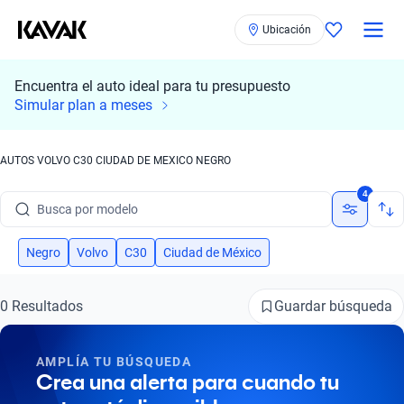
Ubicación
Encuentra el auto ideal para tu presupuesto
Simular plan a meses
AUTOS VOLVO C30 CIUDAD DE MEXICO NEGRO
Busca por marca
4
Busca por modelo
Busca por versión
Negro
Volvo
C30
Ciudad de México
Busca por año
Guardar búsqueda
0 Resultados
Busca por marca
AMPLÍA TU BÚSQUEDA
Busca por modelo
Crea una alerta para cuando tu