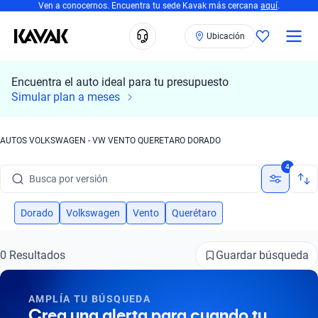
Ven a conocernos. Encuentra tu sede Kavak más cercana
aquí
.
Ubicación
Encuentra el auto ideal para tu presupuesto
Busca por marca
Simular plan a meses
Busca por modelo
AUTOS VOLKSWAGEN - VW VENTO QUERETARO DORADO
Busca por versión
4
Busca por año
Busca por marca
Dorado
Volkswagen
Vento
Querétaro
Busca por modelo
Guardar búsqueda
0 Resultados
Busca por versión
AMPLÍA TU BÚSQUEDA
Busca por año
Crea una alerta para cuando tu