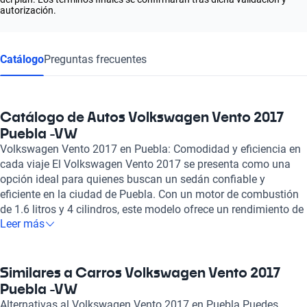
autorización.
Catálogo
Preguntas frecuentes
Catálogo de Autos Volkswagen Vento 2017
Puebla -VW
Volkswagen Vento 2017 en Puebla: Comodidad y eficiencia en
cada viaje El Volkswagen Vento 2017 se presenta como una
opción ideal para quienes buscan un sedán confiable y
eficiente en la ciudad de Puebla. Con un motor de combustión
de 1.6 litros y 4 cilindros, este modelo ofrece un rendimiento de
Leer más
hasta 104 caballos de fuerza, permitiendo una aceleración ágil
y una experiencia de manejo satisfactorio. Su diseño
aerodinámico le permite alcanzar una velocidad máxima de
195 km/h, haciendo que cada trayecto sea placentero tanto en
Similares a Carros Volkswagen Vento 2017
entornos urbanos como en carreteras. La economía de
Puebla -VW
combustible es una de sus características más destacadas, ya
Alternativas al Volkswagen Vento 2017 en Puebla Puedes