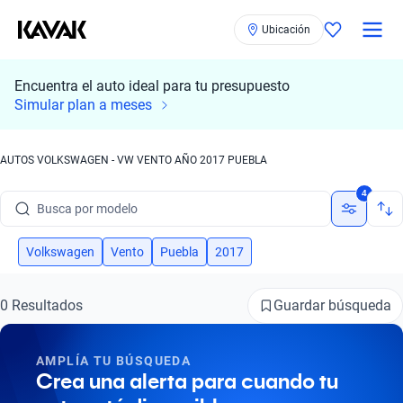
Ubicación
Encuentra el auto ideal para tu presupuesto
Simular plan a meses
AUTOS VOLKSWAGEN - VW VENTO AÑO 2017 PUEBLA
Busca por marca
4
Busca por modelo
Busca por versión
Volkswagen
Vento
Puebla
2017
Busca por año
Guardar búsqueda
0 Resultados
Busca por marca
AMPLÍA TU BÚSQUEDA
Busca por modelo
Crea una alerta para cuando tu