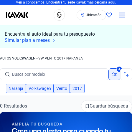
Ven a conocernos. Encuentra tu sede Kavak más cercana
aquí
.
Ubicación
Encuentra el auto ideal para tu presupuesto
Simular plan a meses
AUTOS VOLKSWAGEN - VW VENTO 2017 NARANJA
Busca por marca
4
Busca por modelo
Busca por versión
Naranja
Volkswagen
Vento
2017
Busca por año
Guardar búsqueda
0 Resultados
Busca por marca
AMPLÍA TU BÚSQUEDA
Busca por modelo
Crea una alerta para cuando tu