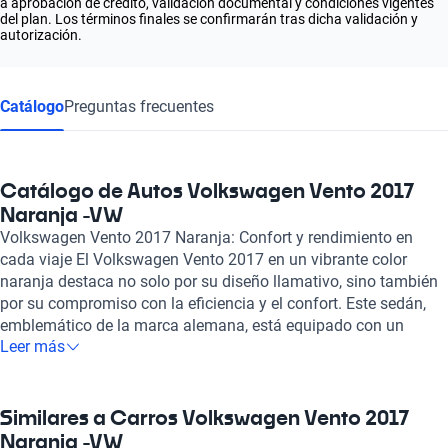
a aprobación de crédito, validación documental y condiciones vigentes
del plan. Los términos finales se confirmarán tras dicha validación y
autorización.
Catálogo
Preguntas frecuentes
Catálogo de Autos Volkswagen Vento 2017
Naranja -VW
Volkswagen Vento 2017 Naranja: Confort y rendimiento en
cada viaje El Volkswagen Vento 2017 en un vibrante color
naranja destaca no solo por su diseño llamativo, sino también
por su compromiso con la eficiencia y el confort. Este sedán,
emblemático de la marca alemana, está equipado con un
Leer más
motor de combustión de 1.6 litros y cuatro cilindros, ofreciendo
una potencia máxima de 104 caballos de fuerza. La
sorprendente aceleración de 0 a 100 km/h en solo 11 segundos
y una velocidad máxima de 195 km/h aseguran que cada
Similares a Carros Volkswagen Vento 2017
trayecto sea emocionante y dinámico. Además, su consumo de
Naranja -VW