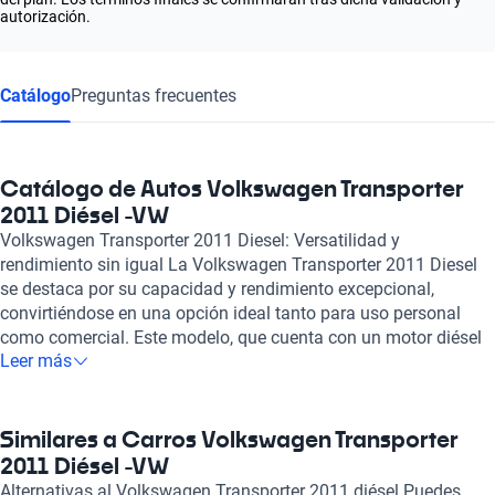
autorización.
Catálogo
Preguntas frecuentes
Catálogo de Autos Volkswagen Transporter
2011 Diésel -VW
Volkswagen Transporter 2011 Diesel: Versatilidad y
rendimiento sin igual La Volkswagen Transporter 2011 Diesel
se destaca por su capacidad y rendimiento excepcional,
convirtiéndose en una opción ideal tanto para uso personal
como comercial. Este modelo, que cuenta con un motor diésel
Leer más
de 2.0 litros y 4 cilindros, ofrece una potencia de 102 caballos
que asegura un desempeño fiable en diversas condiciones. Su
cuerpo versátil, disponible en formato de pickup y van, permite
adaptarse a diferentes necesidades, ya sea para transportar
Similares a Carros Volkswagen Transporter
pasajeros o carga. Una de las características más notables de
2011 Diésel -VW
la Volkswagen Transporter 2011 es su eficiencia de
Alternativas al Volkswagen Transporter 2011 diésel Puedes