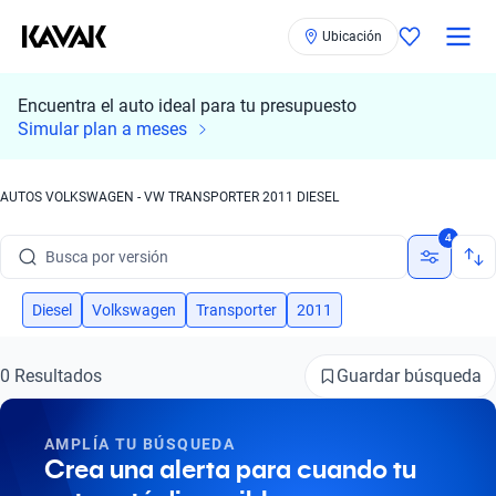
Ubicación
Encuentra el auto ideal para tu presupuesto
Simular plan a meses
Busca por marca
AUTOS VOLKSWAGEN - VW TRANSPORTER 2011 DIESEL
Busca por modelo
4
Busca por versión
Busca por año
Diesel
Volkswagen
Transporter
2011
Busca por marca
Guardar búsqueda
0 Resultados
Busca por modelo
AMPLÍA TU BÚSQUEDA
Busca por versión
Crea una alerta para cuando tu