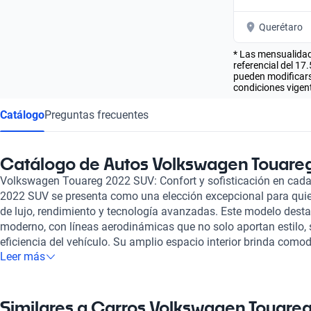
Querétaro
* Las mensualidad
referencial del 17
pueden modificarse
condiciones vigent
Catálogo
Preguntas frecuentes
Catálogo de Autos Volkswagen Touare
Volkswagen Touareg 2022 SUV: Confort y sofisticación en cada
2022 SUV se presenta como una elección excepcional para qu
de lujo, rendimiento y tecnología avanzadas. Este modelo desta
moderno, con líneas aerodinámicas que no solo aportan estilo,
eficiencia del vehículo. Su amplio espacio interior brinda como
Leer más
como a los pasajeros, asegurando un viaje placentero independ
de sus características más notables es el sistema de infotainme
alta resolución y funcionalidad intuitiva, permitiendo una fácil
móviles. Además, el Touareg 2022 está equipado con avanzados
Similares a Carros Volkswagen Touare