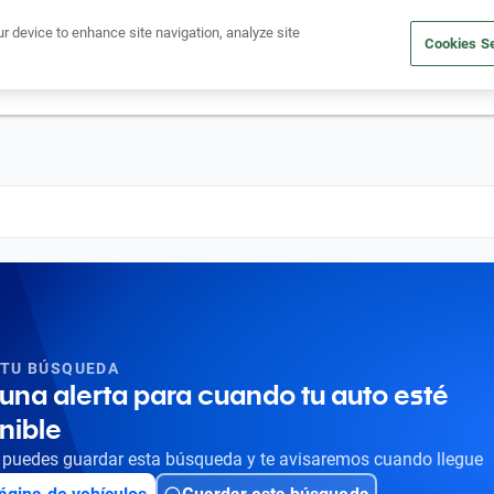
Ven a conocernos. Encuentra tu sede Kavak más cercana
aquí
.
ur device to enhance site navigation, analyze site
Cookies Se
dito
Compra un auto
Vende tu auto
Cuida tu auto
Nosotr
 TU BÚSQUEDA
una alerta para cuando tu auto esté
nible
puedes guardar esta búsqueda y te avisaremos cuando llegue