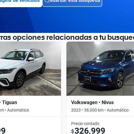
ágina de vehículos
Guardar esta búsqueda
tras opciones relacionadas a tu busque
• Tiguan
Volkswagen • Nivus
km • Automático
2023 • 38,000 km • Automático
Precio contado
99
326,999
$