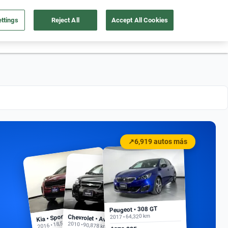
ttings
Reject All
Accept All Cookies
55 4162 9202
os
Ingresar
Ubicación
↗
6,919 autos más
Peugeot • 308 GT
Kia • Sportage EX
2017 • 64,320 km
Chevrolet • Aveo
2016 • 18,500 km
2010 • 90,878 km