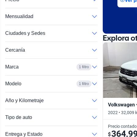
Ver p
Busca por año
Mensualidad
Ciudades y Sedes
Explora o
Cercanía
Marca
1 filtro
Modelo
1 filtro
Año y Kilometraje
Volkswagen 
2022 • 32,009 
Tipo de auto
Precio contado
364,9
$
Entrega y Estado