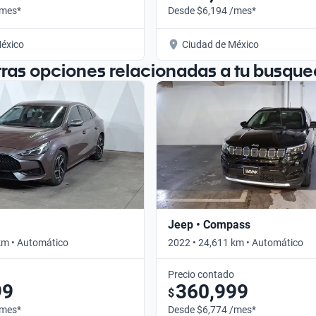
/mes*
Desde $6,194 /mes*
éxico
Ciudad de México
tras opciones relacionadas a tu busque
Jeep • Compass
km • Automático
2022 • 24,611 km • Automático
Precio contado
99
360,999
$
/mes*
Desde $6,774 /mes*