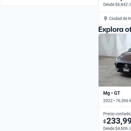
Desde $6,842 
Ciudad de M
Explora o
Mg • GT
2022 • 76,506 
Precio contado
233,9
$
Desde $4,606 