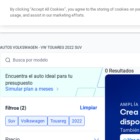
By clicking “Accept All Cookies”, you agree to the storing of cookies on yo
usage, and assist in our marketing efforts.
Obtén un cré
Busca por marca
AUTOS VOLKSWAGEN - VW TOUAREG 2022 SUV
Busca por modelo
0 Resultados
Busca por versión
Encuentra el auto ideal para tu
presupuesto
Busca por año
Simular plan a meses
Busca por marca
AMPLÍA
Filtros (2)
Limpiar
Crea 
Busca por modelo
dispo
Suv
Volkswagen
Touareg
2022
Busca por versión
También 
Precio