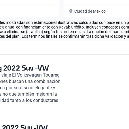
Ciudad de México
es mostradas son estimaciones ilustrativas calculadas con base en un pla
.5% anual con financiamiento con Kavak Crédito. Incluyen conceptos como 
 o eliminarse (si aplica) según tus preferencias. La opción de financiam
es del plan. Los términos finales se confirmarán tras dicha validación y 
g 2022 Suv -VW
 viaje El Volkswagen Touareg
ienes buscan una combinación
ca por su diseño elegante y
 sino que también mejoran la
didad tanto a los conductores
ientemente de la distancia. Una
nt, que incluye una pantalla de
 conectividad con dispositivos
 sistemas de asistencia en la
g 2022 Suv -VW