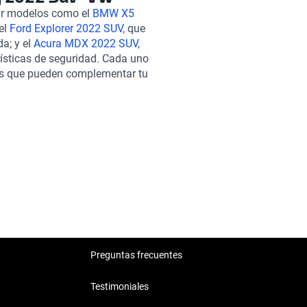
 resulta fundamental en
ar modelos como el
BMW X5
eg 2022 SUV a través de Kavak,
 el
Ford Explorer 2022 SUV
, que
, donde cada vehículo pasa por
a; y el
Acura MDX 2022 SUV
,
rantizar su estado mecánico y
rísticas de seguridad. Cada uno
ibles, adaptándose a tus
cas que pueden complementar tu
uilidad adicional. El soporte
confort y rendimiento en la
 pueda surgir después de tu
Volkswagen Touareg 2022 SUV.
da para mayor protección.
ersión segura, asegurando un
Preguntas frecuentes
Testimoniales