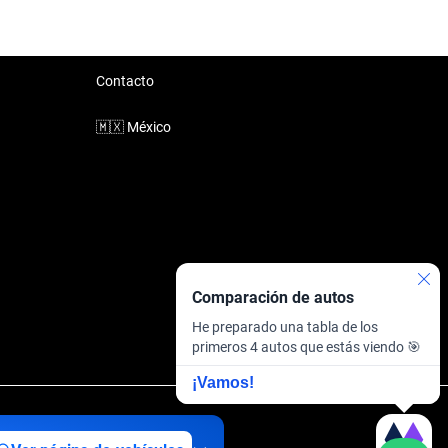
Contacto
🇲🇽
México
Comparación de autos
He preparado una tabla de los
primeros 4 autos que estás viendo 🎯
¡Vamos!
inanciera
·
Sitemap