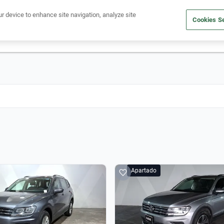
Ven a conocernos. Encuentra tu sede Kavak más cercana
aquí
.
ur device to enhance site navigation, analyze site
Cookies Se
dito
Compra un auto
Vende tu auto
Cuida tu auto
Nosotr
Apartado