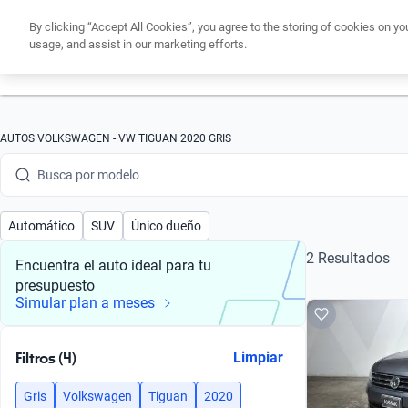
By clicking “Accept All Cookies”, you agree to the storing of cookies on yo
usage, and assist in our marketing efforts.
Obtén un cré
Busca por marca
AUTOS VOLKSWAGEN - VW TIGUAN 2020 GRIS
Busca por modelo
Busca por versión
Automático
SUV
Único dueño
Busca por año
2 Resultados
Encuentra el auto ideal para tu
presupuesto
Busca por marca
Simular plan a meses
Busca por modelo
Filtros (4)
Limpiar
Busca por versión
Gris
Volkswagen
Tiguan
2020