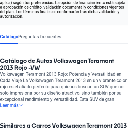
aplica) según tus preferencias. La opción de financiamiento está sujeta
a aprobación de crédito, validación documental y condiciones vigentes
del plan. Los términos finales se confirmarán tras dicha validación y
autorización.
Catálogo
Preguntas frecuentes
Catálogo de Autos Volkswagen Teramont
2013 Rojo -VW
Volkswagen Teramont 2013 Rojo: Potencia y Versatilidad en
Cada Viaje La Volkswagen Teramont 2013 en un vibrante color
rojo es el aliado perfecto para quienes buscan un SUV que no
solo impresiona por su diseño atractivo, sino también por su
excepcional rendimiento y versatilidad. Esta SUV de gran
Leer más
tamaño, elegante y robusta, ofrece un amplio espacio interior,
ideal para familias y aventuras. Su interior está diseñado para
brindar comodidad con asientos amplios y una distribución
eficiente que permite el confort de todos los pasajeros,
Similares a Carros Volkswagen Teramont 2013