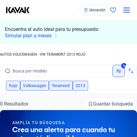
Ubicación
Encuentra el auto ideal para tu presupuesto
Simular plan a meses
AUTOS VOLKSWAGEN - VW TERAMONT 2013 ROJO
Busca por marca
4
Busca por modelo
Busca por versión
Rojo
Volkswagen
Teramont
2013
Busca por año
Guardar búsqueda
0 Resultados
Busca por marca
AMPLÍA TU BÚSQUEDA
Busca por modelo
Crea una alerta para cuando tu