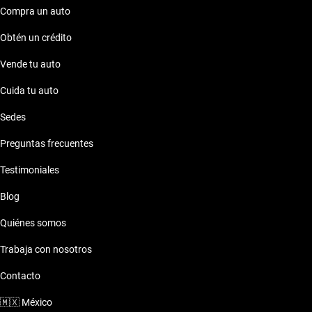
Compra un auto
Volkswagen Taos 2020 Punto Sur
Obtén un crédito
Volkswagen Taos 2020 San Ángel
Vende tu auto
Cuida tu auto
Sedes
Preguntas frecuentes
Testimoniales
Blog
Quiénes somos
Trabaja con nosotros
Contacto
🇲🇽
México