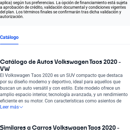
aplica) según tus preferencias. La opción de financiamiento está sujeta
a aprobación de crédito, validación documental y condiciones vigentes
del plan. Los términos finales se confirmarán tras dicha validación y
autorización.
Catálogo
Catálogo de Autos Volkswagen Taos 2020 -
VW
El Volkswagen Taos 2020 es un SUV compacto que destaca
por su diseño moderno y deportivo, ideal para aquellos que
buscan un auto versátil y con estilo. Este modelo ofrece un
amplio espacio interior, tecnología avanzada, y un rendimiento
eficiente en su motor. Con características como asientos de
Leer más
cuero, sistema de infoentretenimiento de última generación y
asistente de estacionamiento, el Volkswagen Taos 2020 se
posiciona como una opción atractiva para quienes buscan
comodidad y funcionalidad en un auto. En Kavak, nos
Similares a Carros Volkswagen Taos 2020 -