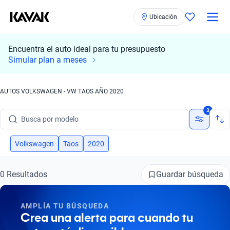
Ubicación
Encuentra el auto ideal para tu presupuesto
Simular plan a meses
AUTOS VOLKSWAGEN - VW TAOS AÑO 2020
Busca por marca
3
Busca por modelo
Busca por versión
Volkswagen
Taos
2020
Busca por año
Guardar búsqueda
0 Resultados
Busca por marca
AMPLÍA TU BÚSQUEDA
Busca por modelo
Crea una alerta para cuando tu